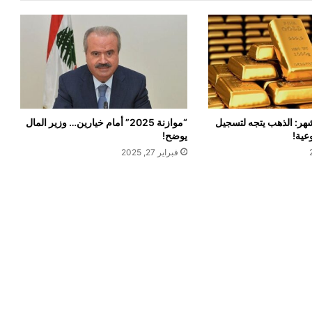
 أكثر من 3 أشهر: الذهب يتجه لتسجيل
“موازنة 2025” أمام خيارين… وزير المال
عية!
يوضح!
فبراير 27, 2025