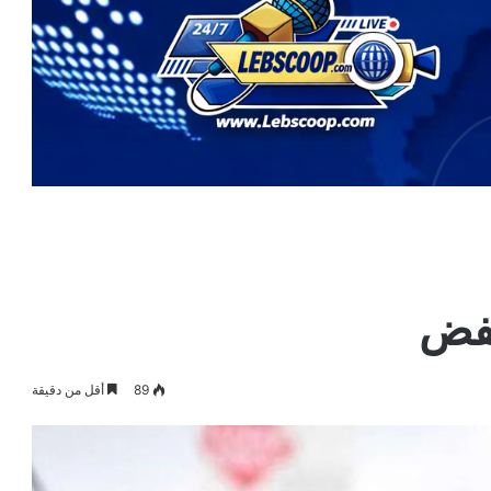
خفض
89
أقل من دقيقة