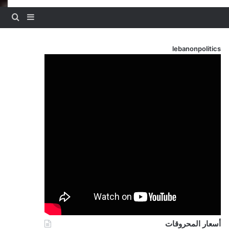
بحث
إضافة عم
lebanonpolitics
أسعار المحروقات