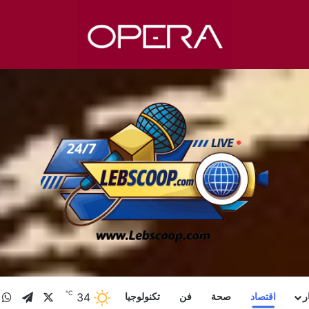
℃
X
تيلقرا
و
34
ر
اقتصاد
صحة
فن
تكنولوجيا