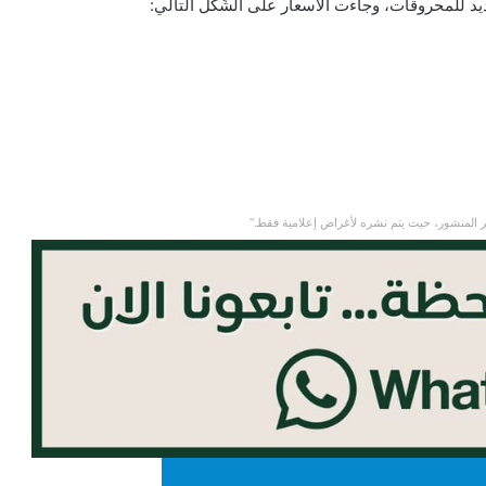
يد للمحروقات، وجاءت الأسعار على الشّكل التالي:
 المنشور، حيث يتم نشره لأغراض إعلامية فقط.”