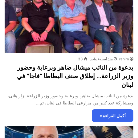
ranim
منذ أسبوع واحد
33
بدعوة من النائب ميشال ضاهر وبرعاية وحضور
وزير الزراعة… إطلاق صنف البطاطا “فاجا” في
لبنان
بدعوة من النائب ميشال ضاهر، وبرعاية وحضور وزير الزراعة نزار هاني،
وبمشاركة عدد كبير من مزارعي البطاطا في لبنان، تم…
أكمل القراءة »