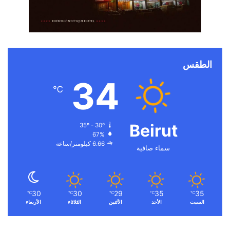
الطقس
34
℃
Beirut
35º - 30º
67%
6.66 كيلومتر/ساعة
سماء صافية
30
30
29
35
35
℃
℃
℃
℃
℃
السبت
الأحد
الأثنين
الثلاثاء
الأربعاء