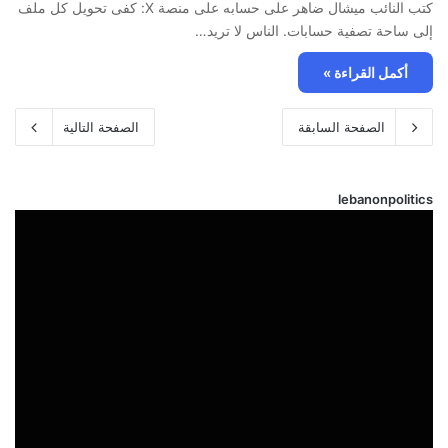
كتب النائب ميشال ضاهر على حسابه على منصة X: ‏كفى تحويل كل ملف
إلى ساحة تصفية حسابات. الناس لا تريد…
أكمل القراءة »
الصفحة السابقة
الصفحة التالية
lebanonpolitics