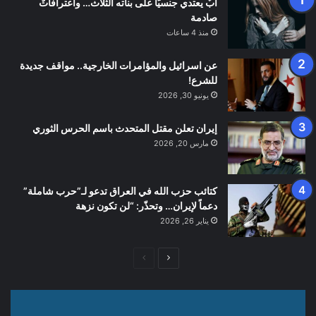
أبٌ يعتدي جنسيّاً على بناته الثلاث… واعترافاتٌ
صادمة
منذ 4 ساعات
عن اسرائيل والمؤامرات الخارجية.. مواقف جديدة
للشرع!
يونيو 30, 2026
إيران تعلن مقتل المتحدث باسم الحرس الثوري
مارس 20, 2026
كتائب حزب الله في العراق تدعو لـ”حرب شاملة”
دعماً لإيران… وتحذّر: “لن تكون نزهة
يناير 26, 2026
الصفحة
الصفحة
التالية
السابقة