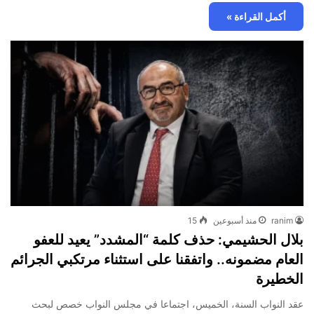
أكمل القراءة »
ranim
منذ أسبوعين
15
بلال الحشيمي: حذف كلمة “المشدد” يعيد للعفو
العام مضمونه.. واتفقنا على استثناء مرتكبي الجرائم
الخطيرة
عقد النواب السنة، الخميس، اجتماعا في مجلس النواب خصص لبحث