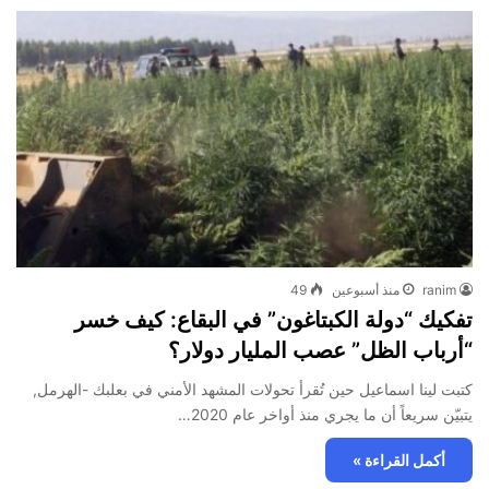
ranim
منذ أسبوعين
49
تفكيك “دولة الكبتاغون” في البقاع: كيف خسر
“أرباب الظل” عصب المليار دولار؟
كتبت لينا اسماعيل حين تُقرأ تحولات المشهد الأمني في بعلبك -الهرمل,
يتبيّن سريعاً أن ما يجري منذ أواخر عام 2020…
أكمل القراءة »