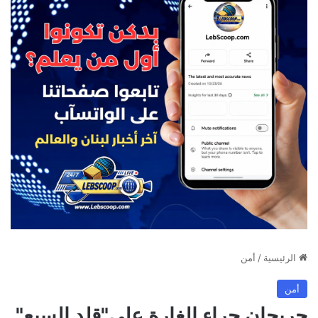
الرئيسية
/
أمن
أمن
جريحان جراء الغارة على"قلد السبع"