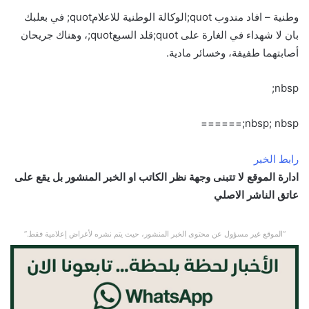
وطنية – افاد مندوب quot;الوكالة الوطنية للاعلامquot; في بعلبك
بان لا شهداء في الغارة على quot;قلد السبعquot;، وهناك جريحان
أصابتهما طفيفة، وخسائر مادية.
nbsp;
nbsp; nbsp;======
رابط الخبر
ادارة الموقع لا تتبنى وجهة نظر الكاتب او الخبر المنشور بل يقع على
عاتق الناشر الاصلي
“الموقع غير مسؤول عن محتوى الخبر المنشور، حيث يتم نشره لأغراض إعلامية فقط.”