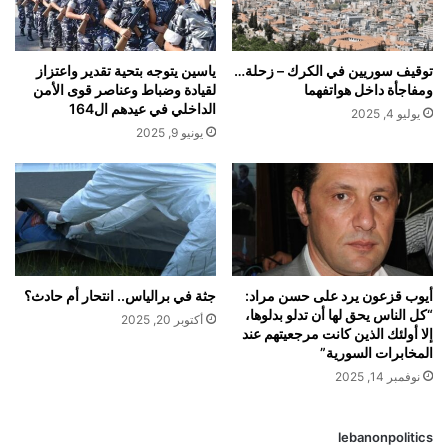
توقيف سوريين في الكرك – زحلة…
ياسين يتوجه بتحية تقدير واعتزاز
ومفاجأة داخل هواتفهما
لقيادة وضباط وعناصر قوى الأمن
الداخلي في عيدهم ال164
يوليو 4, 2025
يونيو 9, 2025
أيوب قزعون يرد على حسن مراد:
جثة في برالياس.. انتحار أم حادث؟
“كل الناس يحق لها أن تدلو بدلوها،
أكتوبر 20, 2025
إلا أولئك الذين كانت مرجعيتهم عند
المخابرات السورية”
نوفمبر 14, 2025
lebanonpolitics