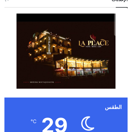
الطقس
29
℃