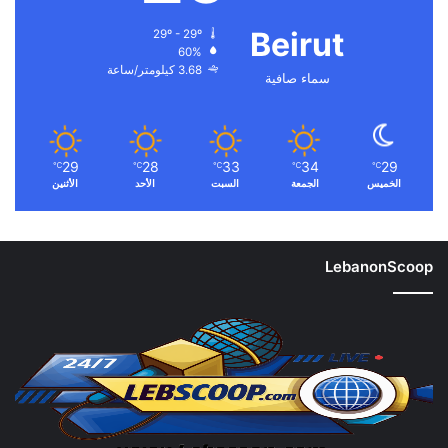
Beirut
29º - 29º
60%
3.68 كيلومتر/ساعة
سماء صافية
29
28
33
34
29
℃
℃
℃
℃
℃
الخميس
الجمعة
السبت
الأحد
الأثنين
LebanonScoop