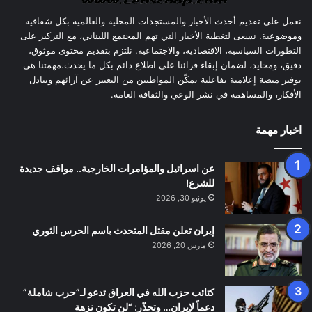
نعمل على تقديم أحدث الأخبار والمستجدات المحلية والعالمية بكل شفافية
وموضوعية. نسعى لتغطية الأخبار التي تهم المجتمع اللبناني، مع التركيز على
التطورات السياسية، الاقتصادية، والاجتماعية. نلتزم بتقديم محتوى موثوق،
دقيق، ومحايد، لضمان إبقاء قرائنا على اطلاع دائم بكل ما يحدث.مهمتنا هي
توفير منصة إعلامية تفاعلية تمكّن المواطنين من التعبير عن آرائهم وتبادل
الأفكار، والمساهمة في نشر الوعي والثقافة العامة.
اخبار مهمة
عن اسرائيل والمؤامرات الخارجية.. مواقف جديدة
للشرع!
يونيو 30, 2026
إيران تعلن مقتل المتحدث باسم الحرس الثوري
مارس 20, 2026
كتائب حزب الله في العراق تدعو لـ”حرب شاملة”
دعماً لإيران… وتحذّر: “لن تكون نزهة