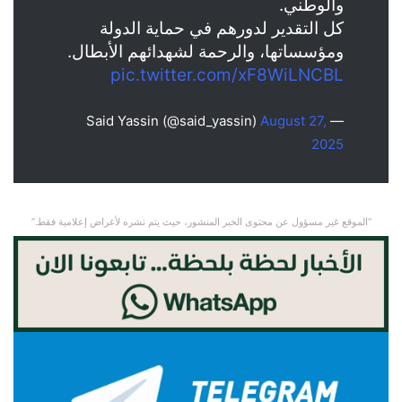
والوطني.
كل التقدير لدورهم في حماية الدولة
ومؤسساتها، والرحمة لشهدائهم الأبطال.
pic.twitter.com/xF8WiLNCBL
August 27,
— Said Yassin (@said_yassin)
2025
“الموقع غير مسؤول عن محتوى الخبر المنشور، حيث يتم نشره لأغراض إعلامية فقط.”