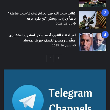
كتائب حزب الله في العراق تدعو لـ”حرب شاملة”
دعماً لإيران… وتحذّر: “لن تكون نزهة
يناير 26, 2026
لغز اختفاء النقيب أحمد شكر: استدراج استخباري
معقّد… ومصادر تكشف خيوط الموساد
ديسمبر 26, 2025
الصفحة
الصفحة
التالية
السابقة