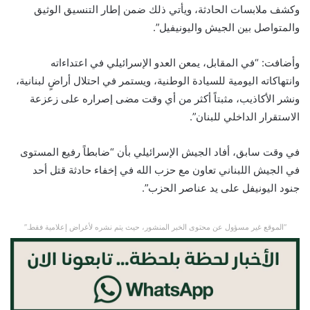
وكشف ملابسات الحادثة، ويأتي ذلك ضمن إطار التنسيق الوثيق
والمتواصل بين الجيش واليونيفيل”.
وأضافت: “في المقابل، يمعن العدو الإسرائيلي في اعتداءاته
وانتهاكاته اليومية للسيادة الوطنية، ويستمر في احتلال أراضٍ لبنانية،
ونشر الأكاذيب، مثبتاً أكثر من أي وقت مضى إصراره على زعزعة
الاستقرار الداخلي للبنان”.
في وقت سابق، أفاد الجيش الإسرائيلي بأن “ضابطاً رفيع المستوى
في الجيش اللبناني تعاون مع حزب الله في إخفاء حادثة قتل أحد
جنود اليونيفل على يد عناصر الحزب”.
“الموقع غير مسؤول عن محتوى الخبر المنشور، حيث يتم نشره لأغراض إعلامية فقط.”