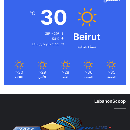
30
℃
Beirut
35º - 29º
54%
5.52 كيلومتر/ساعة
سماء صافية
30
29
28
36
35
℃
℃
℃
℃
℃
الجمعة
السبت
الأحد
الأثنين
الثلاثاء
LebanonScoop