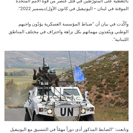
بالتغطية على المتورّطين في قتل عنصر من قوة الأمم المتحدة
الموقتة في لبنان – اليونيفيل في كانون الأول/ديسمبر 2022”.
وأكّدت في بيان أن “ضباط المؤسسة العسكرية يؤدّون واجبهم
الوطني وينّفذون مهماتهم بكل نزاهة واحتراف في مختلف المناطق
اللبنانية”.
وتابعت: “الضابط المذكور أدى دوراً مهمًاً في التنسيق مع اليونيفيل