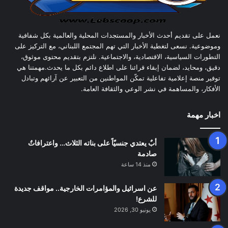
نعمل على تقديم أحدث الأخبار والمستجدات المحلية والعالمية بكل شفافية
وموضوعية. نسعى لتغطية الأخبار التي تهم المجتمع اللبناني، مع التركيز على
التطورات السياسية، الاقتصادية، والاجتماعية. نلتزم بتقديم محتوى موثوق،
دقيق، ومحايد، لضمان إبقاء قرائنا على اطلاع دائم بكل ما يحدث.مهمتنا هي
توفير منصة إعلامية تفاعلية تمكّن المواطنين من التعبير عن آرائهم وتبادل
الأفكار، والمساهمة في نشر الوعي والثقافة العامة.
اخبار مهمة
أبٌ يعتدي جنسيّاً على بناته الثلاث… واعترافاتٌ
صادمة
منذ 14 ساعة
عن اسرائيل والمؤامرات الخارجية.. مواقف جديدة
للشرع!
يونيو 30, 2026