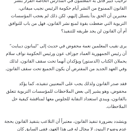
ترحيب كبير قابل به المعلمون في المدارس الخاصة القرار بنشر
القانون الممنوع من النشر أيام حكومة الرئيس نجيب ميقاتي،
معتبرين أن الحق بدأ يتسلل إليهم، لكن ذلك لم يعجب المؤسسات
التربوية التي ضغطت بقوة لمنع نشر القانون، فهل من باب للتوافق
أم أن القانون لن يجد طريقه للتنفيذ؟
يرى نقيب المعلمين نعمة محفوض في حديث إلى “ليبانون ديبايت”
أن رئيس الجمهورية العماد جوزاف عون ورئيس الحكومة نواف سلام
يحملان الكتاب (الدستور) ويؤكدان أنهما تحت سقف القانون، لذلك
وفي العهد الجديد من المفترض أن يكون الجميع تحت سقف القانون.
فقد صدر القانون ولذلك يجب على المعنيين تنفيذه، كما يؤكد
محفوض، وهو يشير إلى بعض الملاحظات للمؤسسات التربوية تتعلق
بالقانون، ويبدي استعداد النقابة للجلوس معها لمناقشة كيفية حل
الملاحظات.
ويتشدد بضرورة تنفيذ القانون، معتبراً أن التلاعب بتنفيذ القانون بحجة
عدم وضوح البنود، لا مجال له في هذا العهد، ففي السابق كان