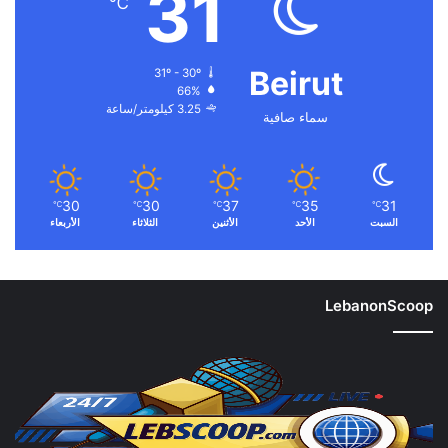
31
℃
Beirut
31º - 30º
66%
3.25 كيلومتر/ساعة
سماء صافية
30
30
37
35
31
℃
℃
℃
℃
℃
السبت
الأحد
الأثنين
الثلاثاء
الأربعاء
LebanonScoop