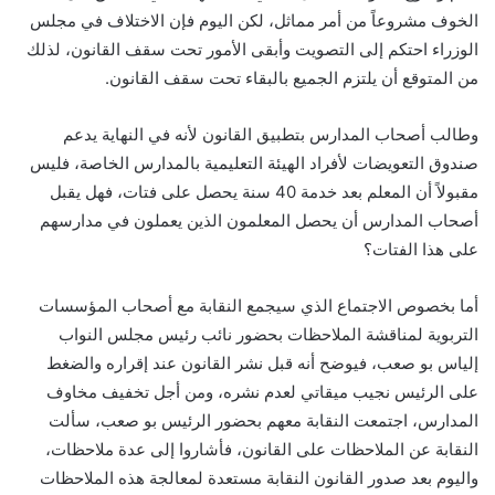
الخوف مشروعاً من أمر مماثل، لكن اليوم فإن الاختلاف في مجلس
الوزراء احتكم إلى التصويت وأبقى الأمور تحت سقف القانون، لذلك
من المتوقع أن يلتزم الجميع بالبقاء تحت سقف القانون.
وطالب أصحاب المدارس بتطبيق القانون لأنه في النهاية يدعم
صندوق التعويضات لأفراد الهيئة التعليمية بالمدارس الخاصة، فليس
مقبولاً أن المعلم بعد خدمة 40 سنة يحصل على فتات، فهل يقبل
أصحاب المدارس أن يحصل المعلمون الذين يعملون في مدارسهم
على هذا الفتات؟
أما بخصوص الاجتماع الذي سيجمع النقابة مع أصحاب المؤسسات
التربوية لمناقشة الملاحظات بحضور نائب رئيس مجلس النواب
إلياس بو صعب، فيوضح أنه قبل نشر القانون عند إقراره والضغط
على الرئيس نجيب ميقاتي لعدم نشره، ومن أجل تخفيف مخاوف
المدارس، اجتمعت النقابة معهم بحضور الرئيس بو صعب، سألت
النقابة عن الملاحظات على القانون، فأشاروا إلى عدة ملاحظات،
واليوم بعد صدور القانون النقابة مستعدة لمعالجة هذه الملاحظات