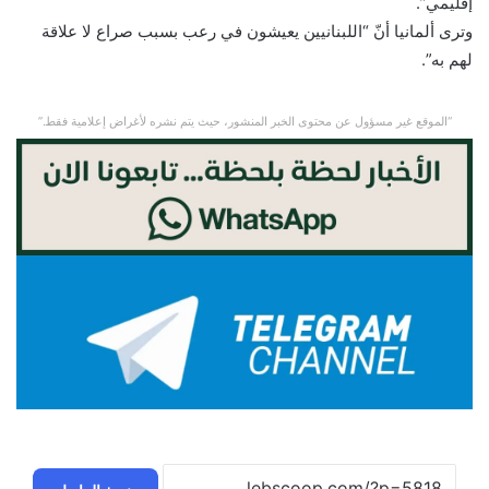
إقليمي”.
وترى ألمانيا أنّ “اللبنانيين يعيشون في رعب بسبب صراع لا علاقة
لهم به”.
“الموقع غير مسؤول عن محتوى الخبر المنشور، حيث يتم نشره لأغراض إعلامية فقط.”