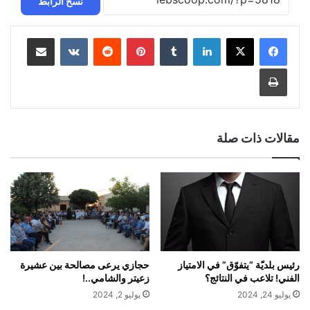
نسخ الرابط
لينكدإن
‏Tumblr
بينتيريست
‏Reddit
‏VKontakte
مشاركة عبر البريد
طباعة
مقالات ذات صلة
رئيس بلديّة “يتفوّق” في الامتياز
حجازي يرعى مصالحة بين عشيرة
الفني! تلاعب في النتائج؟
زعيتر والشامي..!
يوليو 24, 2024
يوليو 2, 2024