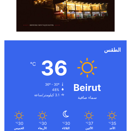
الطقس
36
℃
Beirut
36º - 30º
48%
3.1 كيلومتر/ساعة
سماء صافية
30
30
30
37
35
℃
℃
℃
℃
℃
الأحد
الأثنين
الثلاثاء
الأربعاء
الخميس