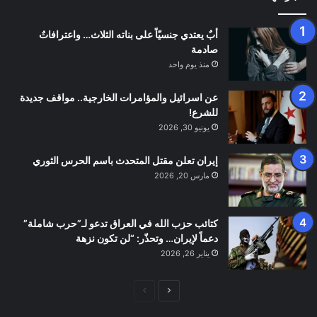
أبٌ يعتدي جنسيّاً على بناته الثلاث… واعترافاتٌ
صادمة
منذ يوم واحد
عن اسرائيل والمؤامرات الخارجية.. مواقف جديدة
للشرع!
يونيو 30, 2026
إيران تعلن مقتل المتحدث باسم الحرس الثوري
مارس 20, 2026
كتائب حزب الله في العراق تدعو لـ”حرب شاملة”
دعماً لإيران… وتحذّر: “لن تكون نزهة
يناير 26, 2026
الصفحة
الصفحة
التالية
السابقة