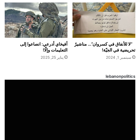
“لا للأنفاق في كسروان”… مناشيرٌ
أفيخاي أدرعي: انصاعوا إلى
تحريضية في الجيّة!
التعليمات وإلّا!
سبتمبر 1, 2024
يناير 25, 2025
lebanonpolitics