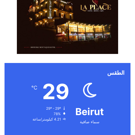
الطقس
29
℃
Beirut
29º - 29º
78%
4.21 كيلومتر/ساعة
سماء صافية