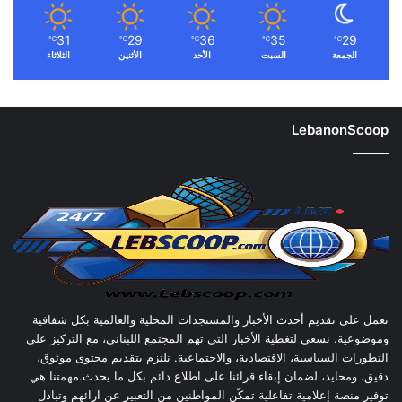
31
29
36
35
29
℃
℃
℃
℃
℃
الجمعة
السبت
الأحد
الأثنين
الثلاثاء
LebanonScoop
نعمل على تقديم أحدث الأخبار والمستجدات المحلية والعالمية بكل شفافية
وموضوعية. نسعى لتغطية الأخبار التي تهم المجتمع اللبناني، مع التركيز على
التطورات السياسية، الاقتصادية، والاجتماعية. نلتزم بتقديم محتوى موثوق،
دقيق، ومحايد، لضمان إبقاء قرائنا على اطلاع دائم بكل ما يحدث.مهمتنا هي
توفير منصة إعلامية تفاعلية تمكّن المواطنين من التعبير عن آرائهم وتبادل