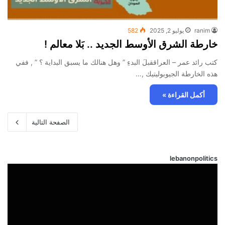
ranim
يوليو 2, 2025
582
خارطة الشرق الأوسط الجديد .. بَلا معالم !
كتب رائد عمر – العراققبلَ البدءِ ” وهل هنالك ما يسبق البداية ؟ ” , ففي
هذه الخارطة الجيوبوليتيك ,…
أكمل القراءة »
الصفحة التالية
lebanonpolitics