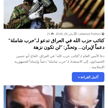
Lebanon Politics
يناير 26, 2026
21
كتائب حزب الله في العراق تدعو لـ”حرب شاملة”
دعماً لإيران… وتحذّر: “لن تكون نزهة
دعا الأمين العام لـ”كتائب حزب الله” في العراق، الحاج أبو حسين
الحميداوي، إلى الاستعداد لـ”حرب شاملة” دعماً وإسناداً للجمهورية
الإسلامية…
أكمل القراءة »