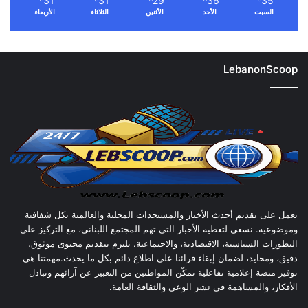
31
31
29
36
35
السبت
الأحد
الأثنين
الثلاثاء
الأربعاء
LebanonScoop
نعمل على تقديم أحدث الأخبار والمستجدات المحلية والعالمية بكل شفافية
وموضوعية. نسعى لتغطية الأخبار التي تهم المجتمع اللبناني، مع التركيز على
التطورات السياسية، الاقتصادية، والاجتماعية. نلتزم بتقديم محتوى موثوق،
دقيق، ومحايد، لضمان إبقاء قرائنا على اطلاع دائم بكل ما يحدث.مهمتنا هي
توفير منصة إعلامية تفاعلية تمكّن المواطنين من التعبير عن آرائهم وتبادل
الأفكار، والمساهمة في نشر الوعي والثقافة العامة.