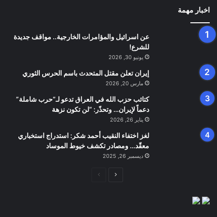
اخبار مهمة
عن اسرائيل والمؤامرات الخارجية.. مواقف جديدة
للشرع!
يونيو 30, 2026
إيران تعلن مقتل المتحدث باسم الحرس الثوري
مارس 20, 2026
كتائب حزب الله في العراق تدعو لـ”حرب شاملة”
دعماً لإيران… وتحذّر: “لن تكون نزهة
يناير 26, 2026
لغز اختفاء النقيب أحمد شكر: استدراج استخباري
معقّد… ومصادر تكشف خيوط الموساد
ديسمبر 26, 2025
الصفحة
الصفحة
التالية
السابقة