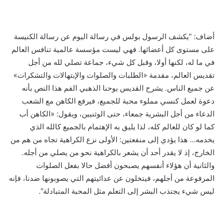
أضاف: “يكشف الرسول بولس في رسالة اليوم عن رسالة الكنيسة
على مستوى كل أعضائها. فهي ليست مؤسسة عالمية تنافس العالم
في ما له، لكنها أولا، وقبل كل شيء، جماعة تصلي لله من أجل
تقديس العالم، مقدمة «الطلبات والصلوات والإبتهالات والتشكرات»
عن جميع الناس. يشرح القديس يوحنا الذهبي الفم هذا النص بأنه
دعوة لعمل كنسي مملوء محبة للجميع، فيرفع الكاهن مع الشعب
الدعاء من أجل البشرية جمعاء، حتى الوثنيين، ويقول: «الكاهن أب
كما لو كان للعالم كله، لذا يليق به الإهتمام بالجميع كالله الذي
يخدمه… هذا يؤدي إلى منفعتين: الأولى نزع الكراهية تجاه من هم من
الخارج، إذ لا يقدر أحد أن يشعر بالكراهية نحو من يصلي من أجله.
والثانية أن هؤلاء أنفسهم يصبحون أفضل حالا بفعل الصلوات
المرفوعة من أجلهم، فيتخلون عن عدائيتهم التي يصوبونها ضدنا، فإنه
ليس شيء يجتذب البشر إلى التعلم مثل المحبة المتبادلة”.