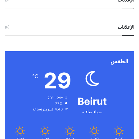
الإعلانات
الطقس
29
℃
Beirut
29º - 29º
77%
4.46 كيلومتر/ساعة
سماء صافية
℃
℃
℃
℃
℃