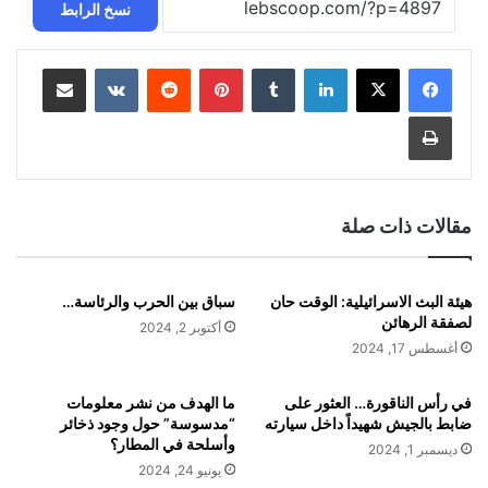
نسخ الرابط
لينكدإن
‏Tumblr
بينتيريست
‏Reddit
‏VKontakte
مشاركة عبر البريد
طباعة
مقالات ذات صلة
هيئة البث الاسرائيلية: الوقت حان
سباق بين الحرب والرئاسة…
لصفقة الرهائن
أكتوبر 2, 2024
أغسطس 17, 2024
في رأس الناقورة… العثور على
ما الهدف من نشر معلومات
ضابط بالجيش شهيداً داخل سيارته
“مدسوسة” حول وجود ذخائر
وأسلحة في المطار؟
ديسمبر 1, 2024
يونيو 24, 2024