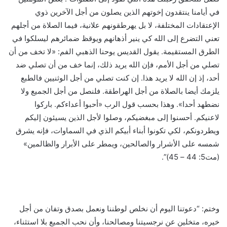
في أيامنا ينتقدون إخوتهم الذين يصلون من أجل الآخرين ذوي
الإعتقادات المختلفة، لا بل يهرطقونهم علانية، فيما الصلاة من أجلهم
تعني التضرع إلى الله كي ينير أذهانهم ويوقظ ضمائرهم ليسلكوا في
الطرق المستقيمة. يقول القديس يوحنا الذهبي الفم: «لا تخف من أن
تصلي من أجل الأمم، فإن الله يريد ذلك، إنما خف من أن تصلي ضد
أحد، إذ إن الله لا يريد هذا. إن كنت تصلي من أجل الوثنيين فالطبع
يلزمك أيضا بالصلاة من أجل الهراطقة. فلنصل من أجل الجميع ولا
نضطهد أحدا». وهذا بحسب قول الرب «أحبوا أعداءكم. باركوا
لاعنيكم. أحسنوا إلى مبغضيكم، وصلوا لأجل الذين يسيئون إليكم
ويطردونكم، لكي تكونوا أبناء أبيكم الذي في السماوات، فإنه يشرق
شمسه على الأشرار والصالحين، ويمطر على الأبرار والظالمين»
(مت5: 44 – 45)”.
وختم: “دعوتنا اليوم أن نخلص لوطننا ونعمل بصدق وتفان من أجل
خيره، متخلين عن نرجسيتنا ومصالحنا، وأن نحب الجميع بلا استثناء،