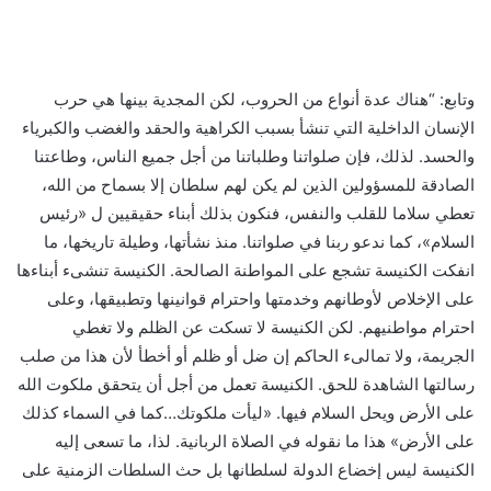
وتابع: “هناك عدة أنواع من الحروب، لكن المجدية بينها هي حرب
الإنسان الداخلية التي تنشأ بسبب الكراهية والحقد والغضب والكبرياء
والحسد. لذلك، فإن صلواتنا وطلباتنا من أجل جميع الناس، وطاعتنا
الصادقة للمسؤولين الذين لم يكن لهم سلطان إلا بسماح من الله،
تعطي سلاما للقلب والنفس، فنكون بذلك أبناء حقيقيين ل «رئيس
السلام»، كما ندعو ربنا في صلواتنا. منذ نشأتها، وطيلة تاريخها، ما
انفكت الكنيسة تشجع على المواطنة الصالحة. الكنيسة تنشىء أبناءها
على الإخلاص لأوطانهم وخدمتها واحترام قوانينها وتطبيقها، وعلى
احترام مواطنيهم. لكن الكنيسة لا تسكت عن الظلم ولا تغطي
الجريمة، ولا تمالىء الحاكم إن ضل أو ظلم أو أخطأ لأن هذا من صلب
رسالتها الشاهدة للحق. الكنيسة تعمل من أجل أن يتحقق ملكوت الله
على الأرض ويحل السلام فيها. «ليأت ملكوتك…كما في السماء كذلك
على الأرض» هذا ما نقوله في الصلاة الربانية. لذا، ما تسعى إليه
الكنيسة ليس إخضاع الدولة لسلطانها بل حث السلطات الزمنية على