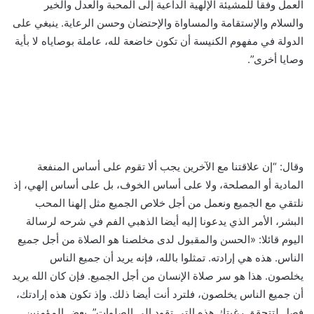
العمل وفقا للمشيئة الإلهية الداعية إلى المحبة والعدل والخير
والسلام والإستقامة والمساواة والإحتضان وحسن الرعاية. ينبغي على
الدولة في مفهوم الكنيسة أن تكون خاضعة لله، عاملة بوصاياه لا بأية
وصايا أخرى”.
وقال: “إن علاقتنا مع الآخرين يجب ألا تقوم على أساس المنفعة
المادية أو المصلحة، ولا على أساس الخوف، بل على أساس إلهي، إذ
نلتقي مع الجميع ونعمل من أجل خلاص الجميع مثل إلهنا المحب
البشر، الأمر الذي يدعونا إليه أيضا الذهبي الفم في شرحه لرسالة
اليوم قائلا: «الحسن والمقبول لدى مخلصنا هو الصلاة من أجل جميع
الناس. هذه هي إرادته. تمثلوا بالله، فإنه يريد أن جميع الناس
يخلصون. هذا هو سر صلاة الإنسان من أجل الجميع. فإن كان الله يريد
أن جميع الناس يخلصون، فلترد أنت أيضا ذلك. وإذ تكون هذه إرادتك،
فصل لتتحقق رغبتك هذه التي تقود إلى الصلوات”. بعض المؤمنين