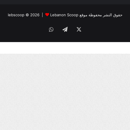
حقوق النشر محفوظة موقع lebscoop © 2026 |
Lebanon Scoop
X
تيلقرام
واتساب