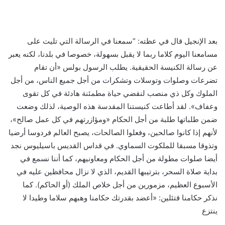
بعد الإنجيل قال في عظته: “سمعنا في الرسالة التي تليت على
مسامعنا اليوم كلاما ربما لا يقبل بسهولة، خصوصا في بلدنا، لكنه يعبر
عن رسالة الكنيسة الحقيقية. يطلب الرسول بولس «أن تقام
تضرعات وصلوات وتوسلات وتشكرات من أجل جميع الناس، من أجل
الملوك وكل ذي منصب لنقضي حياة مطمئنة هادئة في كل تقوى
وعفاف». لقد أطاعت كنيستنا المقدسة هذه الوصية، لذلك وضعت
ضمن طلباتها طلبة من أجل الحكام «ومؤازرتهم في كل عمل صالح»،
لأنهم إذا كانوا صالحين، وفعلوا الصالحات، يصبح العالم فردوسا أرضيا
وتذوقا مسبقا للملكوت السماوي. في قداس القديس باسيليوس نجد
أيضا صلوات مطولة من أجل الحكام ومعاونيهم، كما أننا نسمع في
بداية صلاة السحر، بترتيبها القديم، الذي لا نزال محافظين عليه في
الأسبوع العظيم، مزمورين من أجل خلاص الملك (أو الحاكم). كما
نذكر حكامنا قتئلين: «أعضد بقدرتك حكامنا وهبهم سلاما وطيدا لا
ينتزع