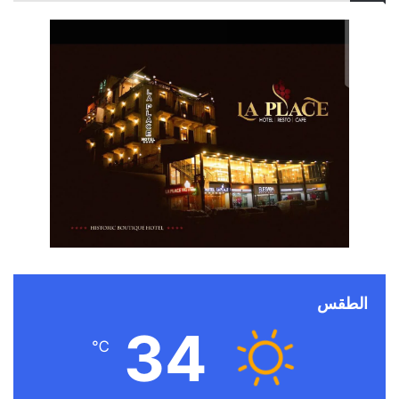
الطقس
34
℃