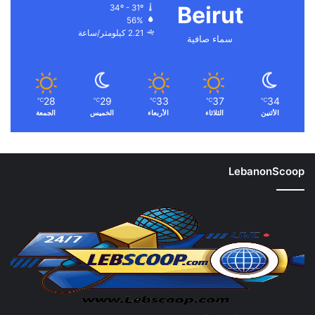
Beirut
34º - 31º
56%
2.21 كيلومتر/ساعة
سماء صافية
28
29
33
37
34
℃
℃
℃
℃
℃
الأثنين
الثلاثاء
الأربعاء
الخميس
الجمعة
LebanonScoop