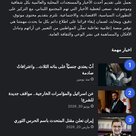
نعمل على تقديم أحدث الأخبار والمستجدات المحلية والعالمية بكل شفافية
وموضوعية. نسعى لتغطية الأخبار التي تهم المجتمع اللبناني، مع التركيز على
التطورات السياسية، الاقتصادية، والاجتماعية. نلتزم بتقديم محتوى موثوق،
دقيق، ومحايد، لضمان إبقاء قرائنا على اطلاع دائم بكل ما يحدث.مهمتنا هي
توفير منصة إعلامية تفاعلية تمكّن المواطنين من التعبير عن آرائهم وتبادل
الأفكار، والمساهمة في نشر الوعي والثقافة العامة.
اخبار مهمة
أبٌ يعتدي جنسيّاً على بناته الثلاث… واعترافاتٌ
صادمة
منذ يومين
عن اسرائيل والمؤامرات الخارجية.. مواقف جديدة
للشرع!
يونيو 30, 2026
إيران تعلن مقتل المتحدث باسم الحرس الثوري
مارس 20, 2026