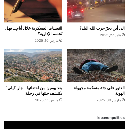
الى أين يجرّ حزب الله البلد؟
التعيينات العسكرية خلال أيام… فهل
تُحسم الإدارية؟
يناير 27, 2025
مارس 10, 2025
العثور على جثة متفحّمة مجهولة
بعد يومين من اختفائها… جار “ليلى”
الهوية
يكتشف جثتها في زحلة!
مارس 30, 2025
مارس 11, 2025
lebanonpolitics