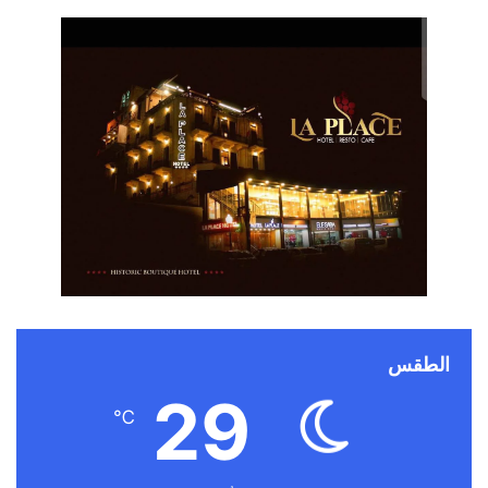
الطقس
29
℃