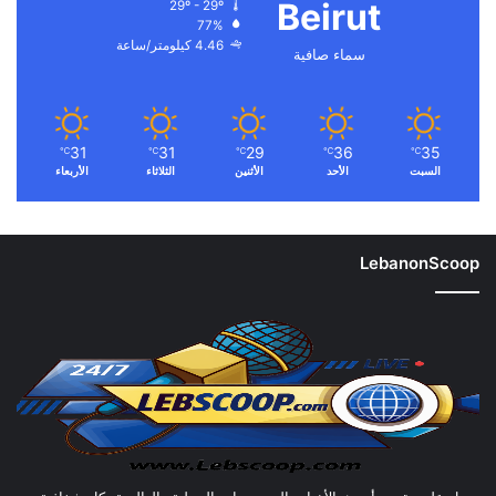
Beirut
29º - 29º
77%
4.46 كيلومتر/ساعة
سماء صافية
31
31
29
36
35
℃
℃
℃
℃
℃
السبت
الأحد
الأثنين
الثلاثاء
الأربعاء
LebanonScoop