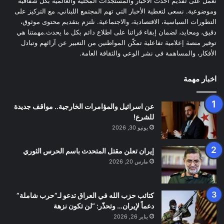
نعمل على تقديم أحدث الأخبار والمستجدات المحلية والعالمية بكل شفافية
وموضوعية. نسعى لتغطية الأخبار التي تهم المجتمع اللبناني، مع التركيز على
التطورات السياسية، الاقتصادية، والاجتماعية. نلتزم بتقديم محتوى موثوق،
دقيق، ومحايد، لضمان إبقاء قرائنا على اطلاع دائم بكل ما يحدث.مهمتنا هي
توفير منصة إعلامية تفاعلية تمكّن المواطنين من التعبير عن آرائهم وتبادل
الأفكار، والمساهمة في نشر الوعي والثقافة العامة.
اخبار مهمة
عن اسرائيل والمؤامرات الخارجية.. مواقف جديدة
للشرع!
يونيو 30, 2026
إيران تعلن مقتل المتحدث باسم الحرس الثوري
مارس 20, 2026
كتائب حزب الله في العراق تدعو لـ”حرب شاملة”
دعماً لإيران… وتحذّر: “لن تكون نزهة
يناير 26, 2026