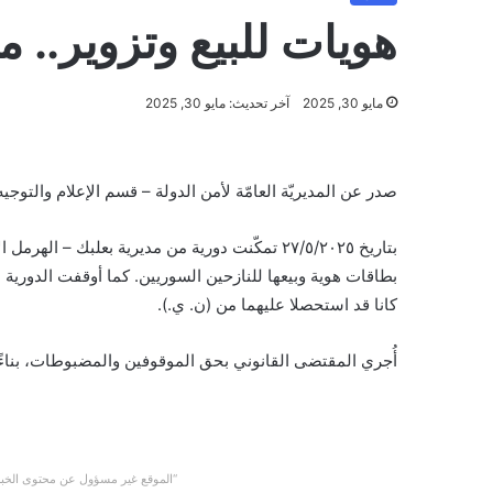
هويات للبيع وتزوير.. م
مايو 30, 2025
آخر تحديث: مايو 30, 2025
صدر عن المديريّة العامّة لأمن الدولة – قسم الإعلام والتوجيه و
بتاريخ ٢٧/٥/٢٠٢٥ تمكّنت دورية من مديرية بعلبك 
بطاقات هوية وبيعها للنازحين السوريين. كما أوقفت الدورية 
كانا قد استحصلا عليهما من (ن. ي.).
أُجري المقتضى القانوني بحق الموقوفين والمضبوطات، بناءً
“الموقع غير مسؤول عن محتوى الخبر