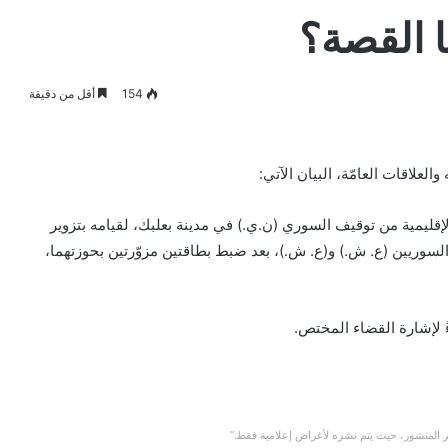
ا القصة؟
154
أقل من دقيقة
العلاقات العامّة، البيان الآتي:
– الهرمل الإقليمية من توقيف السوري (ن.ي.) في مدينة بعلبك، لقيامه بتزوير
السوريين (ع. ش.) و(ع. ش.)، بعد ضبط بطاقتين مزوّرتين بحوزتهما،
 لإشارة القضاء المختص.
 المنشور، حيث يتم نشره لأغراض إعلامية فقط.”