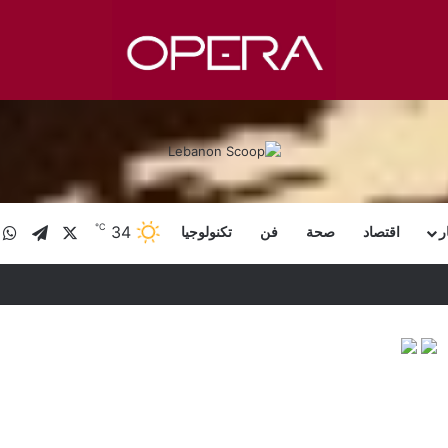
℃
X
تيلقرا
و
34
ر
اقتصاد
صحة
فن
تكنولوجيا