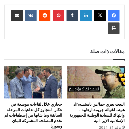
لينكدإن
بينتيريست
مشاركة عبر البريد
طباعة
مقالات ذات صلة
البعث يعزي حما/س باستشهhاد
حجازي خلال لقاءات موسعة في
هنية.. اغتياله جريمة ارهابية..
عكار : لنتجاوز كل تداعيات المرحلة
وانتهاك للسيادة الوطنية للجمهورية
السابقة وما شابها من إصطفافات لم
الإسلامية الإير۔انية
تخدم المصلحة المشتركة للبنان
وسوريا
يوليو 31, 2024