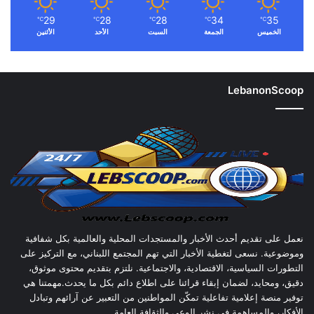
29
28
28
34
35
℃
℃
℃
℃
℃
الخميس
الجمعة
السبت
الأحد
الأثنين
LebanonScoop
نعمل على تقديم أحدث الأخبار والمستجدات المحلية والعالمية بكل شفافية
وموضوعية. نسعى لتغطية الأخبار التي تهم المجتمع اللبناني، مع التركيز على
التطورات السياسية، الاقتصادية، والاجتماعية. نلتزم بتقديم محتوى موثوق،
دقيق، ومحايد، لضمان إبقاء قرائنا على اطلاع دائم بكل ما يحدث.مهمتنا هي
توفير منصة إعلامية تفاعلية تمكّن المواطنين من التعبير عن آرائهم وتبادل
الأفكار، والمساهمة في نشر الوعي والثقافة العامة.