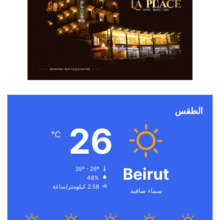
الطقس
26
℃
Beirut
35º - 26º
48%
2.58 كيلومتر/ساعة
سماء صافية