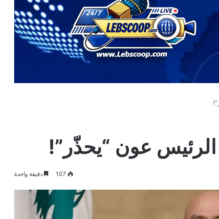
”!
الرئيس عون “يحذّر”!
107
دقيقة واحدة