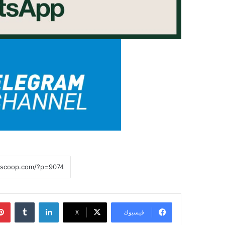
لينكدإن
فيسبوك
X