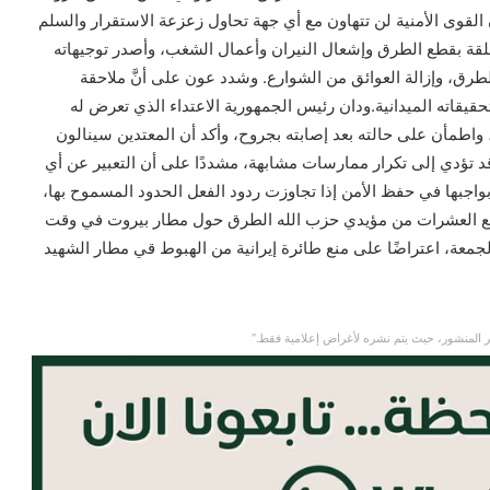
القوى الأمنية لن تتهاون مع أي جهة تحاول زعزعة الاستقرار والسلم
متعلقة بقطع الطرق وإشعال النيران وأعمال الشغب، وأصدر توجيهاته
رق، وإزالة العوائق من الشوارع. وشدد عون على أنَّ ملاحقة
تحقيقاته الميدانية.ودان رئيس الجمهورية الاعتداء الذي تعرض له
 واطمأن على حالته بعد إصابته بجروح، وأكد أن المعتدين سينالون
د تؤدي إلى تكرار ممارسات مشابهة، مشددًا على أن التعبير عن أي
واجبها في حفظ الأمن إذا تجاوزت ردود الفعل الحدود المسموح بها،
 قطع العشرات من مؤيدي حزب الله الطرق حول مطار بيروت في وقت
ة، اعتراضًا على منع طائرة إيرانية من الهبوط قي مطار الشهيد
 المنشور، حيث يتم نشره لأغراض إعلامية فقط.”