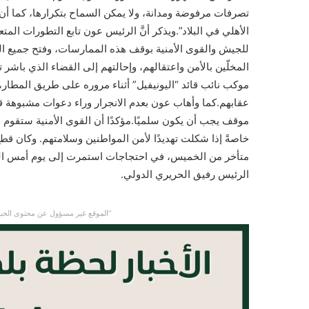
تصرفات مرفوضة ومدانة، ولا يمكن السماح بتكرارها، كما أن 
الأهلي في البلاد”.ويذكر أنَّ الرئيس عون تابع التطورات ال
للجيش والقوى الأمنية بوقف هذه الممارسات، وفتح جميع الط
المخلّين بالأمن واعتقالهم، وإحالتهم إلى القضاء الذي باشر 
موكب نائب قائد “اليونيفيل” أثناء مروره على طريق المطار،
عقابهم.كما وأهاب عون بعدم الانجرار وراء دعوات مشبوهة ق
موقف يجب أن يكون سلميًا.مؤكدًا أن القوى الأمنية ستقوم ب
خاصةً إذا شكلت تهديدًا لأمن المواطنين وسلامتهم. وكان
متأخر من الخميس، في احتجاجات استمرت إلى يوم أمس الجمع
الرئيس رفيق الحريري الدولي.
“الموقع غير مسؤول عن محتوى الخبر