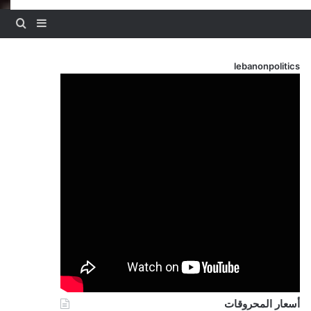
بحث
إضافة عم
lebanonpolitics
أسعار المحروقات