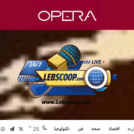
℃
X
تيلقرا
و
25
ر
اقتصاد
صحة
فن
تكنولوجيا