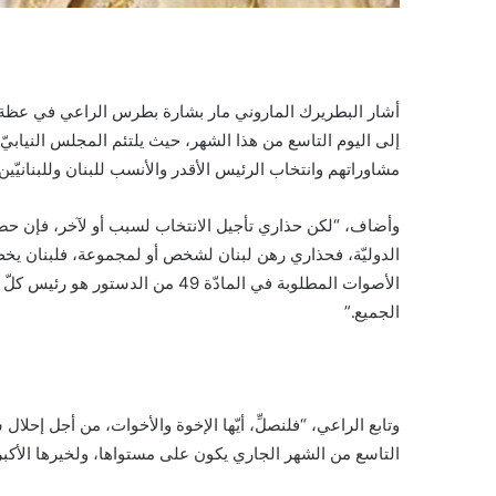
أشار البطريرك الماروني مار بشارة بطرس الراعي في عظة قد
إلى اليوم التاسع من هذا الشهر، حيث يلتئم المجلس النيابيّ 
مشاوراتهم وانتخاب الرئيس الأقدر والأنسب للبنان وللبنانيّين 
وأضاف، “لكن حذاري تأجيل الانتخاب لسبب أو لآخر، فإن حصل، ل
الدوليّة، فحذاري رهن لبنان لشخص أو لمجموعة، فلبنان يخصّ
الأصوات المطلوبة في المادّة 49 من ا
الجميع.”
وتابع الراعي، “فلنصلِّ، أيّها الإخوة والأخوات، من أجل إحلا
التاسع من الشهر الجاري يكون على مستواها، ولخيرها الأكبر