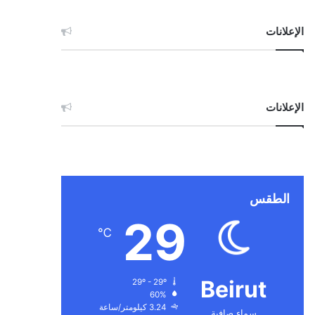
الإعلانات
الإعلانات
الطقس
29
℃
Beirut
29º - 29º
60%
3.24 كيلومتر/ساعة
سماء صافية