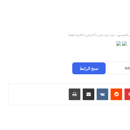
 المنشور، حيث يتم نشره لأغراض إعلامية فقط.”
نسخ الرابط
بينتيريست
‏Reddit
‏VKontakte
مشاركة عبر البريد
طباعة