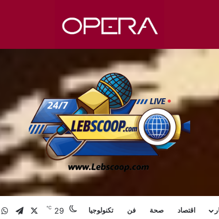
℃
29
X
تيلقر
و
ر
اقتصاد
صحة
فن
تكنولوجيا