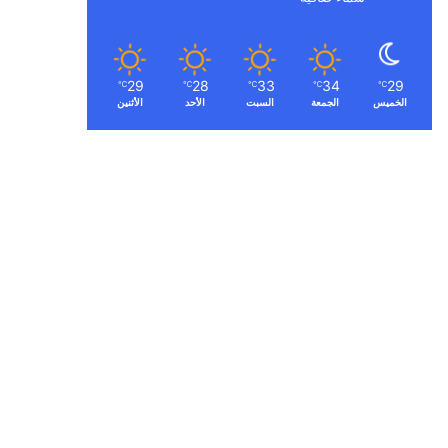
29
28
33
34
29
℃
℃
℃
℃
℃
الخميس
الجمعة
السبت
الأحد
الأثنين