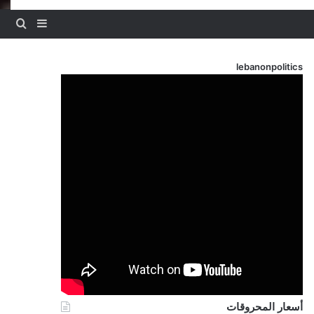
بحث
إضافة عم
lebanonpolitics
أسعار المحروقات