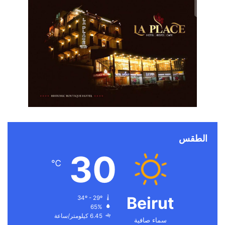
الطقس
30
℃
Beirut
34º - 29º
65%
6.45 كيلومتر/ساعة
سماء صافية