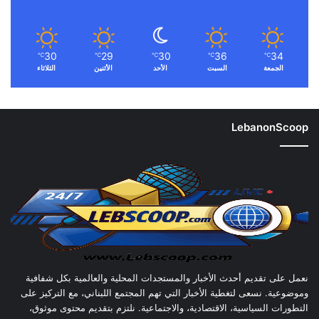
30
29
30
36
34
℃
℃
℃
℃
℃
الجمعة
السبت
الأحد
الأثنين
الثلاثاء
LebanonScoop
نعمل على تقديم أحدث الأخبار والمستجدات المحلية والعالمية بكل شفافية
وموضوعية. نسعى لتغطية الأخبار التي تهم المجتمع اللبناني، مع التركيز على
التطورات السياسية، الاقتصادية، والاجتماعية. نلتزم بتقديم محتوى موثوق،