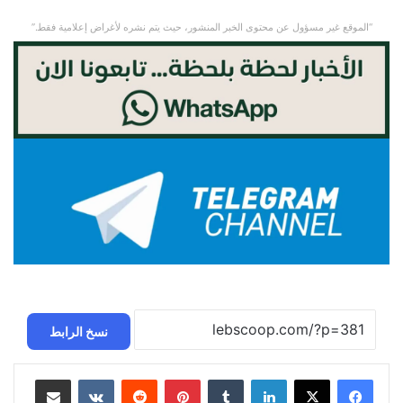
“الموقع غير مسؤول عن محتوى الخبر المنشور، حيث يتم نشره لأغراض إعلامية فقط.”
نسخ الرابط
لينكدإن
‏Tumblr
بينتيريست
‏Reddit
‏VKontakte
مشاركة عبر البريد