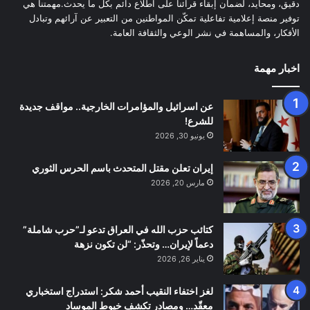
دقيق، ومحايد، لضمان إبقاء قرائنا على اطلاع دائم بكل ما يحدث.مهمتنا هي
توفير منصة إعلامية تفاعلية تمكّن المواطنين من التعبير عن آرائهم وتبادل
الأفكار، والمساهمة في نشر الوعي والثقافة العامة.
اخبار مهمة
عن اسرائيل والمؤامرات الخارجية.. مواقف جديدة
للشرع!
يونيو 30, 2026
إيران تعلن مقتل المتحدث باسم الحرس الثوري
مارس 20, 2026
كتائب حزب الله في العراق تدعو لـ”حرب شاملة”
دعماً لإيران… وتحذّر: “لن تكون نزهة
يناير 26, 2026
لغز اختفاء النقيب أحمد شكر: استدراج استخباري
معقّد… ومصادر تكشف خيوط الموساد