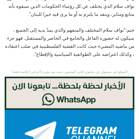
نواف سلام الذي يختلف عن كل رؤساء الحكومات الذين سبقوه بأنه
متابع ومثابر، وينفذ ما يلتزم به أو ما يرى فيه خيرا للبنان”.
ختم:”نواف سلام المختلف والمتفهم والذي يمدّ يديه إلى الجميع ،
سيكون له حضوره الفاعل والجامع في الحاضر والمستقبل. فهو جزء
من ماضيه المضيء حيث كانت القضية الفلسطينية في صلب اعتقاده
، وكذلك اعتراضه على الطوائفية السياسية والإقطاع”.
“الموقع غير مسؤول عن محتوى الخبر المنشور، حيث يتم نشره لأغراض إعلامية فقط.”