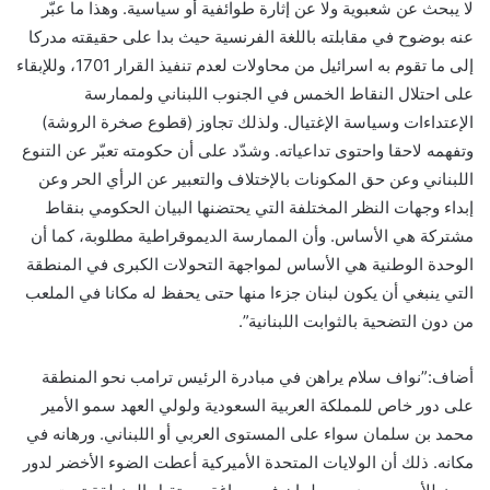
لا يبحث عن شعبوية ولا عن إثارة طوائفية أو سياسية. وهذا ما عبّر
عنه بوضوح في مقابلته باللغة الفرنسية حيث بدا على حقيقته مدركا
إلى ما تقوم به اسرائيل من محاولات لعدم تنفيذ القرار 1701، وللإبقاء
على احتلال النقاط الخمس في الجنوب اللبناني ولممارسة
الإعتداءات وسياسة الإغتيال. ولذلك تجاوز (قطوع صخرة الروشة)
وتفهمه لاحقا واحتوى تداعياته. وشدّد على أن حكومته تعبّر عن التنوع
اللبناني وعن حق المكونات بالإختلاف والتعبير عن الرأي الحر وعن
إبداء وجهات النظر المختلفة التي يحتضنها البيان الحكومي بنقاط
مشتركة هي الأساس. وأن الممارسة الديموقراطية مطلوبة، كما أن
الوحدة الوطنية هي الأساس لمواجهة التحولات الكبرى في المنطقة
التي ينبغي أن يكون لبنان جزءا منها حتى يحفظ له مكانا في الملعب
من دون التضحية بالثوابت اللبنانية”.
أضاف:”نواف سلام يراهن في مبادرة الرئيس ترامب نحو المنطقة
على دور خاص للمملكة العربية السعودية ولولي العهد سمو الأمير
محمد بن سلمان سواء على المستوى العربي أو اللبناني. ورهانه في
مكانه. ذلك أن الولايات المتحدة الأميركية أعطت الضوء الأخضر لدور