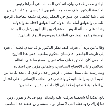
الهادي محفوظ، في بيان، انه “في المقابلة التي أجراها رئيس
الحكومة الدكتور نواف سلام مع التلفزيون الفرنسي، وأعاد تلفزيون
لبنان بثها كشف، عن عمق في التفكير ومعرفة دقيقة بتفاصيل الوضع
اللبناني والعوائق أمام بناء الدولة كما العوائق الاقليمية والدولية ،
وشدّد على مسألة العيش المشترك بين اللبنانيين وتغليب الوحدة
الوطنية وتفهم المخاوف الطائفية وموضوع التنوع اللبناني”.
وقال:”من يريد أن يعرف كيف يفكر الدكتور نواف سلام، فعليه أن يعود
إلى تاريخه الجامعي. فالإنسان محكوم بماضيه، ففي هذا التاريخ
الجامعي كان الدكتور نواف سلام تغييريا ومعترضا على النظام
الطائفي وعلى الإقطاع السياسي، وعلماني مؤمن في اعتقاده
وممارسته على نمط المطران غريغوار حداد والذي كان يجد تكاملا بين
القيم الدينية والعلمانية كونها تلتقي في الجانب الإنساني ، على اعتبار
أن العلمانية لا تدعو إطلاقا إلى الإلحاد كما يفسر الجاهلون”.
تابع:”هكذا أنا شخصيا تعرفت عليه وقتذاك. وهو صادق وعفوي، ومن
هنا إدراك ردود فعله التي لا تبطن نوايا سيئة. ومن خلفية هذا الماضي