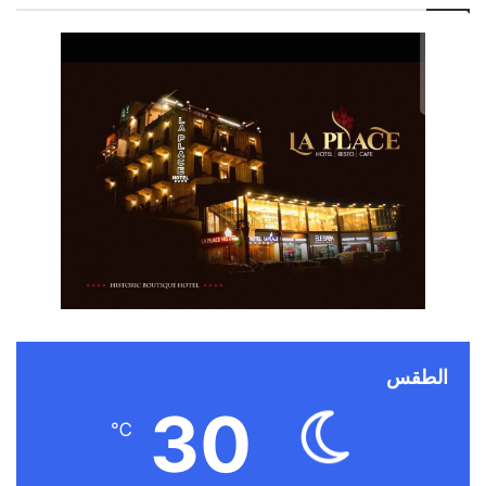
الطقس
30
℃