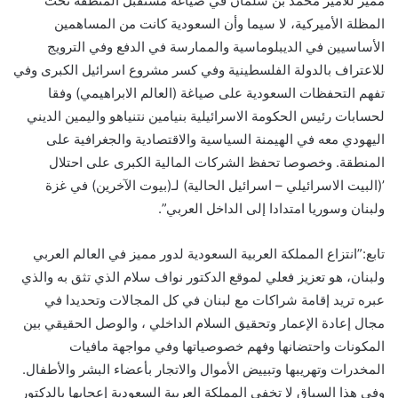
مميز للأمير محمد بن سلمان في صياغة مستقبل المنطقة تحت
المظلة الأميركية، لا سيما وأن السعودية كانت من المساهمين
الأساسيين في الديبلوماسية والممارسة في الدفع وفي الترويج
للاعتراف بالدولة الفلسطينية وفي كسر مشروع اسرائيل الكبرى وفي
تفهم التحفظات السعودية على صياغة (العالم الابراهيمي) وفقا
لحسابات رئيس الحكومة الاسرائيلية بنيامين نتنياهو واليمين الديني
اليهودي معه في الهيمنة السياسية والاقتصادية والجغرافية على
المنطقة. وخصوصا تحفظ الشركات المالية الكبرى على احتلال
’(البيت الاسرائيلي – اسرائيل الحالية) لـ(بيوت الآخرين) في غزة
ولبنان وسوريا امتدادا إلى الداخل العربي”.
تابع:”انتزاع المملكة العربية السعودية لدور مميز في العالم العربي
ولبنان، هو تعزيز فعلي لموقع الدكتور نواف سلام الذي تثق به والذي
عبره تريد إقامة شراكات مع لبنان في كل المجالات وتحديدا في
مجال إعادة الإعمار وتحقيق السلام الداخلي ، والوصل الحقيقي بين
المكونات واحتضانها وفهم خصوصياتها وفي مواجهة مافيات
المخدرات وتهريبها وتبييض الأموال والاتجار بأعضاء البشر والأطفال.
وفي هذا السياق لا تخفي المملكة العربية السعودية إعجابها بالدكتور