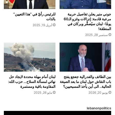
جوني منير يعلن تفاصيل حربية
للرئيس رأيٌ في “هذا التعيين”
مرعبة قادمة: إنزالات وغزو الـ60
بالذات
يومًا- لبنان سيُصغَّر وبركان في
أبريل 19, 2025
المنطقة!
سبتمبر 28, 2025
بين الطائف والفدرالية جعجع يفتح
لبنان أمام مهلة محددة لايجاد حل
باب النقاش حول لبنان ما بعد الصيغة
نهائي لمسألة السلاح… حزب الله:
الحالية.. الى أين يأخذ المسيحيين؟
المقاومة باقية ومستمرة
يونيو 20, 2026
مايو 26, 2025
lebanonpolitics