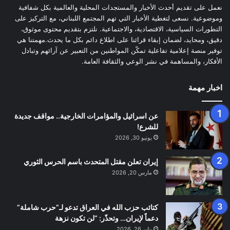
نعمل على تقديم أحدث الأخبار والمستجدات المحلية والعالمية بكل شفافية
وموضوعية. نسعى لتغطية الأخبار التي تهم المجتمع اللبناني، مع التركيز على
التطورات السياسية، الاقتصادية، والاجتماعية. نلتزم بتقديم محتوى موثوق،
دقيق، ومحايد، لضمان إبقاء قرائنا على اطلاع دائم بكل ما يحدث.مهمتنا هي
توفير منصة إعلامية تفاعلية تمكّن المواطنين من التعبير عن آرائهم وتبادل
الأفكار، والمساهمة في نشر الوعي والثقافة العامة.
اخبار مهمة
عن اسرائيل والمؤامرات الخارجية.. مواقف جديدة
للشرع!
يونيو 30, 2026
إيران تعلن مقتل المتحدث باسم الحرس الثوري
مارس 20, 2026
كتائب حزب الله في العراق تدعو لـ”حرب شاملة”
دعماً لإيران… وتحذّر: “لن تكون نزهة
يناير 26, 2026