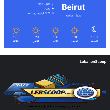
Beirut
30º - 30º
73%
3.71 كيلومتر/ساعة
سماء صافية
30
29
31
36
30
℃
℃
℃
℃
℃
الجمعة
السبت
الأحد
الأثنين
الثلاثاء
LebanonScoop