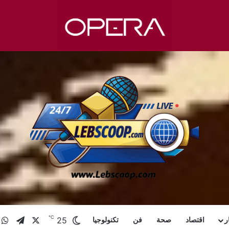
℃
X
تيلقرا
و
25
ر
اقتصاد
صحة
فن
تكنولوجيا