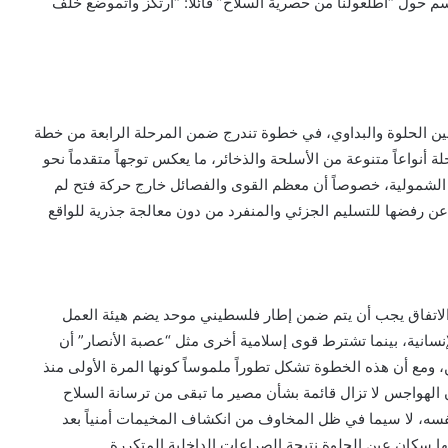
سم حول “اطلعولنا من حصرية السلاح” قائلاً: “ارتكز واتموضع خلف
عين الحلوة والبداوي، في خطوة تندرج ضمن المرحلة الرابعة من خطة
نواعاً متنوعة من الأسلحة والذخائر، ما يعكس توجهاً متقدماً نحو
 الشمولية، خصوصاً أن معظم القوى والفصائل خارج حركة فتح لم
ن رفضها للتسليم الجزئي والمنفرد من دون معالجة جذرية للواقع
 الاتفاق يجب أن يتم ضمن إطار فلسطيني موحد يضم هيئة العمل
إنسانية، بينما تشترط قوى إسلامية أخرى مثل “عصبة الأنصار” أن
ع أن هذه الخطوة تشكل تطوراً ملموساً كونها المرة الأولى منذ
ن الهواجس لا تزال قائمة بشأن مصير ما تبقى من ترسانة السلاح
فسه، لا سيما في ظل المخاوف من انكشاف المخيمات أمنياً بعد
ها سكان عين الحلوة نتيجة الصراعات الداخلية المتكررة.