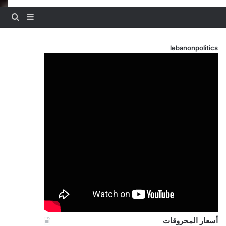
بحث
إضافة عم
lebanonpolitics
أسعار المحروقات