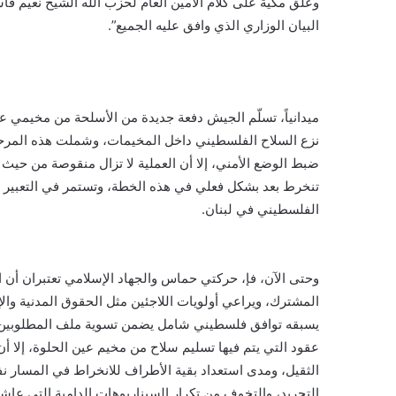
‎وعلق مكية على كلام الأمين العام لحزب الله الشيخ نعيم قا
البيان الوزاري الذي وافق عليه الجميع”.
‎ميدانياً، تسلّم الجيش دفعة جديدة من الأسلحة من مخيمي 
نزع السلاح الفلسطيني داخل المخيمات، وشملت هذه المرحلة أ
ضبط الوضع الأمني، إلا أن العملية لا تزال منقوصة من حيث
تنخرط بعد بشكل فعلي في هذه الخطة، وتستمر في التعبير ع
الفلسطيني في لبنان.
‎وحتى الآن، فإ، حركتي حماس والجهاد الإسلامي تعتبران أن
المشترك، ويراعي أولويات اللاجئين مثل الحقوق المدنية وال
يسبقه توافق فلسطيني شامل يضمن تسوية ملف المطلوبين، وم
عقود التي يتم فيها تسليم سلاح من مخيم عين الحلوة، إلا أ
الثقيل، ومدى استعداد بقية الأطراف للانخراط في المسار ن
التجريد، والتخوف من تكرار السيناريوهات الدامية التي عاش