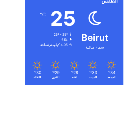
الطقس
25
℃
Beirut
25º - 25º
61%
4.05 كيلومتر/ساعة
سماء صافية
30
29
28
33
34
℃
℃
℃
℃
℃
الجمعة
السبت
الأحد
الأثنين
الثلاثاء