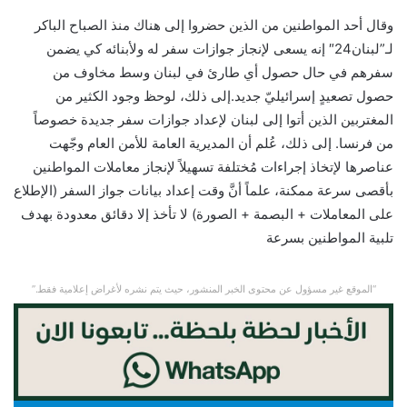
وقال أحد المواطنين من الذين حضروا إلى هناك منذ الصباح الباكر
لـ”لبنان24″ إنه يسعى لإنجاز جوازات سفر له ولأبنائه كي يضمن
سفرهم في حال حصول أي طارئ في لبنان وسط مخاوف من
حصول تصعيدٍ إسرائيليّ جديد.إلى ذلك، لوحظ وجود الكثير من
المغتربين الذين أتوا إلى لبنان لإعداد جوازات سفر جديدة خصوصاً
من فرنسا. إلى ذلك، عُلم أن المديرية العامة للأمن العام وجّهت
عناصرها لإتخاذ إجراءات مُختلفة تسهيلاً لإنجاز معاملات المواطنين
بأقصى سرعة ممكنة، علماً أنَّ وقت إعداد بيانات جواز السفر (الإطلاع
على المعاملات + البصمة + الصورة) لا تأخذ إلا دقائق معدودة بهدف
تلبية المواطنين بسرعة
“الموقع غير مسؤول عن محتوى الخبر المنشور، حيث يتم نشره لأغراض إعلامية فقط.”