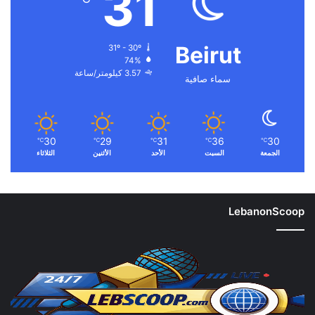
31
Beirut
31º - 30º
74%
3.57 كيلومتر/ساعة
سماء صافية
30
29
31
36
30
℃
℃
℃
℃
℃
الجمعة
السبت
الأحد
الأثنين
الثلاثاء
LebanonScoop