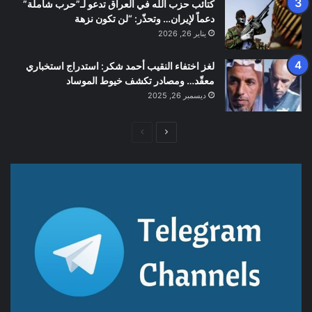
كتائب حزب الله في العراق تدعو لـ”حرب شاملة”
دعماً لإيران… وتحذّر: “لن تكون نزهة
يناير 26, 2026
لغز اختفاء النقيب أحمد شكر: استدراج استخباري
معقّد… ومصادر تكشف خيوط الموساد
ديسمبر 26, 2025
الصفحة
الصفحة
التالية
السابقة