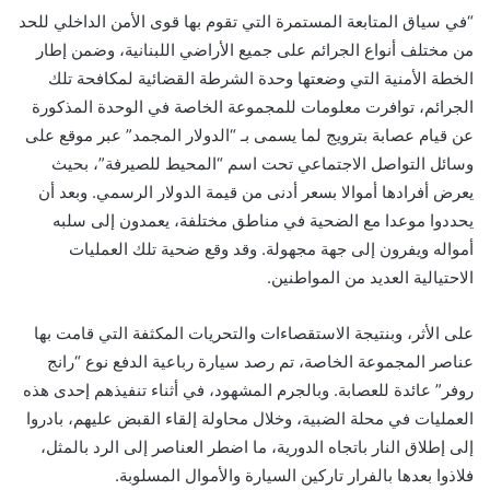
“في سياق المتابعة المستمرة التي تقوم بها قوى الأمن الداخلي للحد
من مختلف أنواع الجرائم على جميع الأراضي اللبنانية، وضمن إطار
الخطة الأمنية التي وضعتها وحدة الشرطة القضائية لمكافحة تلك
الجرائم، توافرت معلومات للمجموعة الخاصة في الوحدة المذكورة
عن قيام عصابة بترويج لما يسمى بـ “الدولار المجمد” عبر موقع على
وسائل التواصل الاجتماعي تحت اسم “المحيط للصيرفة”، بحيث
يعرض أفرادها أموالا بسعر أدنى من قيمة الدولار الرسمي. وبعد أن
يحددوا موعدا مع الضحية في مناطق مختلفة، يعمدون إلى سلبه
أمواله ويفرون إلى جهة مجهولة. وقد وقع ضحية تلك العمليات
الاحتيالية العديد من المواطنين.
على الأثر، وبنتيجة الاستقصاءات والتحريات المكثفة التي قامت بها
عناصر المجموعة الخاصة، تم رصد سيارة رباعية الدفع نوع “رانج
روفر” عائدة للعصابة. وبالجرم المشهود، في أثناء تنفيذهم إحدى هذه
العمليات في محلة الضبية، وخلال محاولة إلقاء القبض عليهم، بادروا
إلى إطلاق النار باتجاه الدورية، ما اضطر العناصر إلى الرد بالمثل،
فلاذوا بعدها بالفرار تاركين السيارة والأموال المسلوبة.