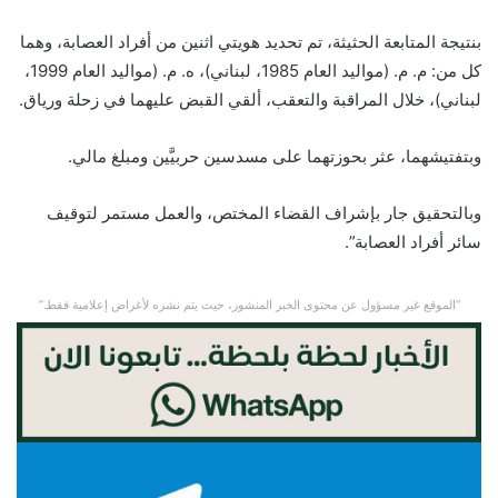
بنتيجة المتابعة الحثيثة، تم تحديد هويتي اثنين من أفراد العصابة، وهما
كل من: م. م. (مواليد العام 1985، لبناني)، ه. م. (مواليد العام 1999،
لبناني)، خلال المراقبة والتعقب، ألقي القبض عليهما في زحلة ورياق.
وبتفتيشهما، عثر بحوزتهما على مسدسين حربيَّين ومبلغ مالي.
وبالتحقيق جار بإشراف القضاء المختص، والعمل مستمر لتوقيف
سائر أفراد العصابة”.
“الموقع غير مسؤول عن محتوى الخبر المنشور، حيث يتم نشره لأغراض إعلامية فقط.”