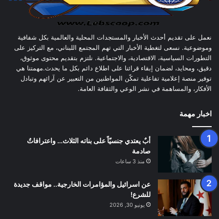
نعمل على تقديم أحدث الأخبار والمستجدات المحلية والعالمية بكل شفافية
وموضوعية. نسعى لتغطية الأخبار التي تهم المجتمع اللبناني، مع التركيز على
التطورات السياسية، الاقتصادية، والاجتماعية. نلتزم بتقديم محتوى موثوق،
دقيق، ومحايد، لضمان إبقاء قرائنا على اطلاع دائم بكل ما يحدث.مهمتنا هي
توفير منصة إعلامية تفاعلية تمكّن المواطنين من التعبير عن آرائهم وتبادل
الأفكار، والمساهمة في نشر الوعي والثقافة العامة.
اخبار مهمة
أبٌ يعتدي جنسيّاً على بناته الثلاث… واعترافاتٌ
صادمة
منذ 3 ساعات
عن اسرائيل والمؤامرات الخارجية.. مواقف جديدة
للشرع!
يونيو 30, 2026