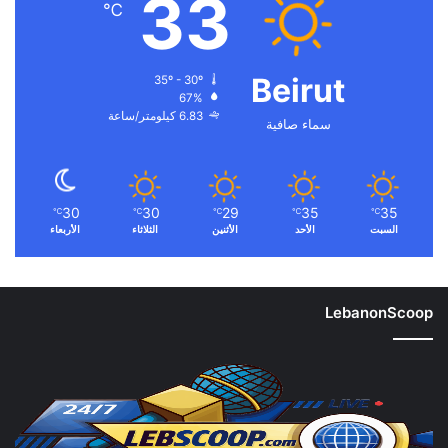
33
℃
Beirut
35º - 30º
67%
6.83 كيلومتر/ساعة
سماء صافية
30
30
29
35
35
℃
℃
℃
℃
℃
السبت
الأحد
الأثنين
الثلاثاء
الأربعاء
LebanonScoop