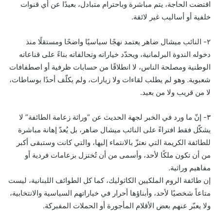
اقتضت الحاجة، يتم مباشرة وباحترام متبادل، بعيدًا عن أي قنوات
خلفية أو أساليب غير لائقة.
٢- النائب ميشال ضاهر يعتمد نهجًا سياسيًا واضحًا ومستقلًا منذ
دخوله الندوة البرلمانية، ويحدّد خياراته وتحالفاته بناءً على قناعاته
الوطنية ومصلحة الناس، لا انطلاقًا من حسابات ظرفية أو اصطفافات
شعبوية. وهو لم يطلب لقاءات ولا زيارات، ولم يكلّف أحدًا بوساطات،
لا من قريب ولا من بعيد.
٣- إنّ ما ورد في الخبر لجهة الحديث عن “وراثة زعامة الطائفة” لا
يشكّل فقط افتراءً على النائب ميشال ضاهر، بل يُعدّ إهانة مباشرة
للطائفة الكريمة التي نعتزّ بالانتماء إليها، والتي كانت وستبقى أكبر
من أن تكون ملكًا لأحد، وأسمى من أن تُختزل بزعامات فردية أو
مفاهيم وراثية.
إن طائفة الروم الملكيين الكاثوليك، كما كل الطوائف اللبنانية، ليست
متاعاً شخصيًا لأحد، وأبناؤها أحرار في خياراتهم السياسية والانتخابية،
ولا يعبّر عنهم بعض الأقلام المأجورة أو الحملات المفبركة.