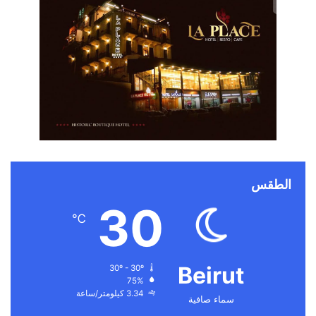
الطقس
30
℃
Beirut
30º - 30º
75%
3.34 كيلومتر/ساعة
سماء صافية