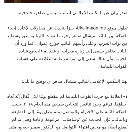
صدر بيان عن المكتب الإعلامي للنائب ميشال ضاهر، جاء فيه:
تداول موقع Alkalimaonline خبرًا يتحدث عن محاولات لإعادة إحياء
العلاقة بين النائب ميشال ضاهر وحزب القوات اللبنانية، عبر وسطاء
من نواب الحزب، وعلى رأسهم النائب جورج عدوان، كما ورد أن
النائب ضاهر يسعى إلى زيارة معراب أو عقد لقاءات مع قيادة
الحزب، وأن هناك سعي إلى “وراثة زعامة الطائفة على حساب
القوات اللبنانية”.
يهمّ المكتب الإعلامي للنائب ميشال ضاهر أن يوضح ما يلي:
١- العلاقة مع حزب القوات اللبنانية لم تنقطع يومًا لكي يُقال إنّه يُعاد
إحياؤها. فرغم وجود تنافس انتخابي طبيعي منذ العام ٢٠١٨، بقيت
العلاقة قائمة على الاحترام والتواصل، ولم تصل يومًا إلى القطيعة.
وبالتالي، فإن الحديث عن “وساطات” مزعومة لإعادة وصل ما لم
يُقطع أصلًا، هو محض افتراء. التواصل مع الدكتور سمير جعجع، متى