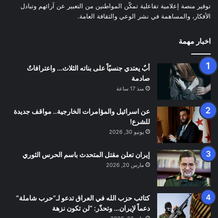
توفير منصة إعلامية تفاعلية تمكّن المواطنين من التعبير عن آرائهم وتبادل
الأفكار، والمساهمة في نشر الوعي والثقافة العامة.
اخبار مهمة
أبٌ يعتدي جنسيّاً على بناته الثلاث… واعترافاتٌ
صادمة
منذ 17 ساعة
عن اسرائيل والمؤامرات الخارجية.. مواقف جديدة
للشرع!
يونيو 30, 2026
إيران تعلن مقتل المتحدث باسم الحرس الثوري
مارس 20, 2026
كتائب حزب الله في العراق تدعو لـ”حرب شاملة”
دعماً لإيران… وتحذّر: “لن تكون نزهة