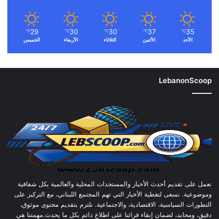
29
30
30
37
35
℃
℃
℃
℃
℃
الأحد
الأثنين
الثلاثاء
الأربعاء
الخميس
LebanonScoop
نعمل على تقديم أحدث الأخبار والمستجدات المحلية والعالمية بكل شفافية
وموضوعية. نسعى لتغطية الأخبار التي تهم المجتمع اللبناني، مع التركيز على
التطورات السياسية، الاقتصادية، والاجتماعية. نلتزم بتقديم محتوى موثوق،
دقيق، ومحايد، لضمان إبقاء قرائنا على اطلاع دائم بكل ما يحدث.مهمتنا هي