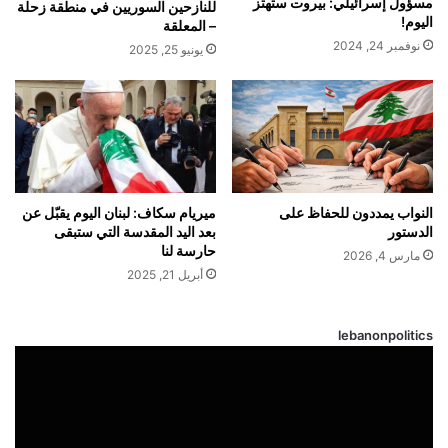
مسؤول إسرائيلي: بيروت ستهتز
للنازحين السوريين في منطقة زحلة
اليوم!
– المعلقة
نوفمبر 24, 2024
يونيو 25, 2025
النواب يمددون للحفاظ على
ميريام سكاف: لبنان‬ اليوم يقبّل عن
الدستور
بعد اليد المقدسة التي ستبقى
حارسة لنا
مارس 4, 2026
أبريل 21, 2025
lebanonpolitics