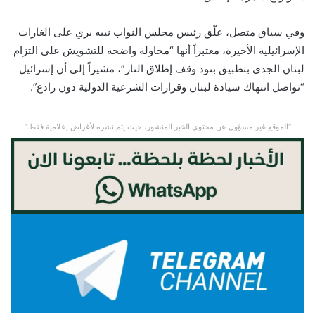
وفي سياق متصل، علّق رئيس مجلس النواب نبيه بري على الغارات
الإسرائيلية الأخيرة، معتبراً أنها “محاولة واضحة للتشويش على التزام
لبنان الجدي بتطبيق بنود وقف إطلاق النار”، مشيراً إلى أن إسرائيل
“تواصل انتهاك سيادة لبنان وقرارات الشرعية الدولية دون رادع”.
“الموقع غير مسؤول عن محتوى الخبر المنشور، حيث يتم نشره لأغراض إعلامية فقط.”