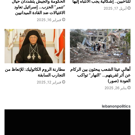
للناخبين.. إشكالية يجب الانتباه إليها
الحكومة والجيش يتشددان حيال
“تنمر” الحزب… إسرائيل تعاود
أبريل 17, 2025
الاغتيالات ضد القادة الميدانيين
فبراير 16, 2025
أهالي عيتا الشعب يبحثون بين الركام
مطارنة الروم الكاثوليك: للإتعاظ من
عن أثر لقريتهم… “النهار” تواكب
التجارب السابقة
العودة (صور)
فبراير 12, 2025
يناير 26, 2025
lebanonpolitics