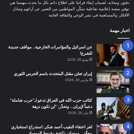
دقيق، ومحايد، لضمان إبقاء قرائنا على اطلاع دائم بكل ما يحدث.مهمتنا هي
توفير منصة إعلامية تفاعلية تمكّن المواطنين من التعبير عن آرائهم وتبادل
الأفكار، والمساهمة في نشر الوعي والثقافة العامة.
اخبار مهمة
عن اسرائيل والمؤامرات الخارجية.. مواقف جديدة
للشرع!
يونيو 30, 2026
إيران تعلن مقتل المتحدث باسم الحرس الثوري
مارس 20, 2026
كتائب حزب الله في العراق تدعو لـ”حرب شاملة”
دعماً لإيران… وتحذّر: “لن تكون نزهة
يناير 26, 2026
لغز اختفاء النقيب أحمد شكر: استدراج استخباري
معقّد… ومصادر تكشف خيوط الموساد