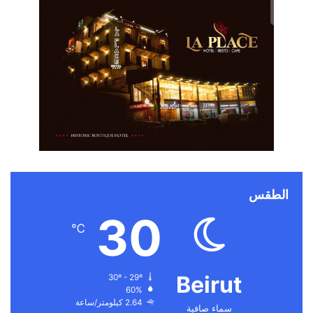
الطقس
30
℃
Beirut
30º - 29º
60%
2.64 كيلومتر/ساعة
سماء صافية