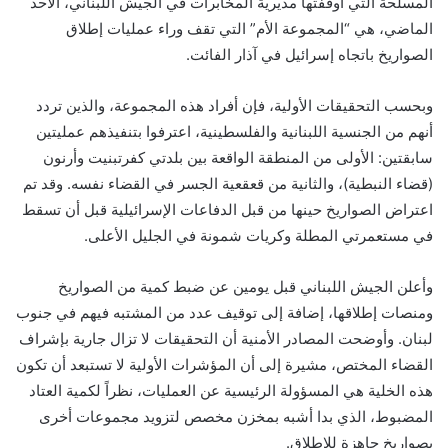
المسلحة التي أوقفتها مديرية المخابرات في الجيش اللبناني، الأحد
الماضي، هي “المجموعة الأم” التي تقف وراء عمليات إطلاق
الصواريخ باتجاه إسرائيل في آذار الفائت.
وبحسب التحقيقات الأولية، فإن أفراد هذه المجموعة، والذين تردد
أنهم من الجنسية اللبنانية والفلسطينية، اعترفوا بتنفيذهم عمليتين
سابقتين: الأولى من المنطقة الواقعة بين بلدتي كفرتبنيت وأرنون
(قضاء النبطية)، والثانية من قعقعية الجسر في القضاء نفسه. وقد تم
اعتراض الصواريخ حينها من قبل الدفاعات الإسرائيلية قبل أن تسقط
في مستعمرتي المطلة وكريات شمونة في الجليل الأعلى.
وأعلن الجيش اللبناني قبل يومين عن ضبط كمية من الصواريخ
ومنصات إطلاقها، إضافة إلى توقيف عدد من المشتبه فيهم في جنوب
لبنان. وأوضحت المصادر الأمنية أن التحقيقات لا تزال جارية بإشراف
القضاء المختص، مشيرة إلى أن المؤشرات الأولية لا تستبعد أن تكون
هذه الخلية هي المسؤولة الرئيسية عن العمليات، نظراً لكمية العتاد
المضبوط، الذي بدا أشبه بمخزن مخصص لتزويد مجموعات أخرى
بصواريخ جاهزة للإطلاق.