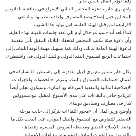
وفقاً لوزير المال ياسين جابر.
وابلغ بري جابر بـ«عزم المجلس النيابي الإسراع في مناقشة القانونين
المحالين حول إصلاح وضع المصارف وإعادة تنظيمها، والسعي
لإقرارهما من قبل الهيئة العامة، قبل نهاية هذا الشهر».
كما أبلغه أنه «سيدعو خلال أيام إلى عقد جلسات للهيئة لهذه الغاية،
وأن دعوة هيئة مكتب المجلس للانعقاد الثلاثاء المقبل تأتي مقدمة
لدعوة الهيئة العامة لذلك، وذلك بغية تسهيل مهمة الوفد اللبناني إلى
اجتماعات الربيع لصندوق النقد الدولي والبنك الدولي في واشنطن».
وكان جابر تشاور مع بري قبيل مغادرته إلى واشنطن، للمشاركة في
أعمال اجتماعات الصندوق والبنك، وعرض «الخطوات والإجراءات
الإصلاحية المالية والنقدية التي قام بها لبنان». وسيكون لجابر أيضاً
«برنامج حافل باللقاءات على مدى الأسبوع المقبل، مع مسؤولين
كبار في مصارف وصناديق دولية».
وأوضح وزير المال أن «محور اللقاءات يتركز إلى جانب مرحلة
التحضير للتفاوض مع الصندوق والبنك الدولي، على البحث بكل ما
يرتبط بالإصلاح النقدي ومحفظة القروض الميسرة وتنفيذها،
والتواصل مع الجهات المانحة لدعم مشروع إعادة الإعمار».