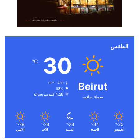
الطقس
30
℃
Beirut
35º - 29º
58%
4.28 كيلومتر/ساعة
سماء صافية
29
28
28
34
35
℃
℃
℃
℃
℃
الخميس
الجمعة
السبت
الأحد
الأثنين