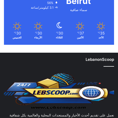
Beirut
56%
3.1 كيلومتر/ساعة
سماء صافية
30
30
30
37
35
℃
℃
℃
℃
℃
الأحد
الأثنين
الثلاثاء
الأربعاء
الخميس
LebanonScoop
نعمل على تقديم أحدث الأخبار والمستجدات المحلية والعالمية بكل شفافية