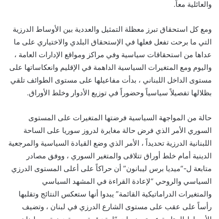
والعائلية معاً.
ومع كل استحقاق تبرز معظلة التمثيل والعددية بين الأوساط الدرزية
التي ما برحت تفعل فعلها في الإستحقاق البلدي والاختياري على ما
عداها من استحقاقات سياسية وفي مراكز ومواقع الإدارات العامة ،
واليوم ومع المتغيرات السياسية الداهمة في الإقليم وانعكاساتها على
مستوى الداخل اللبناني ، بدأت مفاعيلها على مستوى الطوائف تلقي
بظلالها تفصيلاً سياسياً وحضوراً في توزيع الأدوار وخلط الأوراق.
حالة من المواجهة السياسية فرضتها المتغيرات على المستوى
السوري الأمر الذي فرض حالة مغايرة لدروز سوريا على الساحة
اللبنانية الدرزية تحديداً ، الأمر الذي وضع القيادة السياسية والمرجعية
الدينية أمام خلط أوراق تتلاقى والمتغير السوري ، ووفق مصادر
متابعة ل-“ميديا برس ليبانون” أن حراكاً على أعلى المستوى الدرزي
السياسي والروحي “لإعادة القراءة في المشهد السياسي
والمتغيرات الدراماتيكية القائمة” يبدوا أنها ستعكس النتائج وتقلبها
رأساً على عقب على مستوى الشارع الدرزي في لبنان ، وتضيف