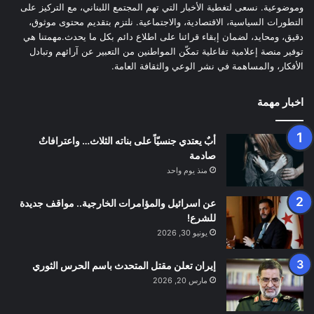
وموضوعية. نسعى لتغطية الأخبار التي تهم المجتمع اللبناني، مع التركيز على
التطورات السياسية، الاقتصادية، والاجتماعية. نلتزم بتقديم محتوى موثوق،
دقيق، ومحايد، لضمان إبقاء قرائنا على اطلاع دائم بكل ما يحدث.مهمتنا هي
توفير منصة إعلامية تفاعلية تمكّن المواطنين من التعبير عن آرائهم وتبادل
الأفكار، والمساهمة في نشر الوعي والثقافة العامة.
اخبار مهمة
أبٌ يعتدي جنسيّاً على بناته الثلاث… واعترافاتٌ
صادمة
منذ يوم واحد
عن اسرائيل والمؤامرات الخارجية.. مواقف جديدة
للشرع!
يونيو 30, 2026
إيران تعلن مقتل المتحدث باسم الحرس الثوري
مارس 20, 2026