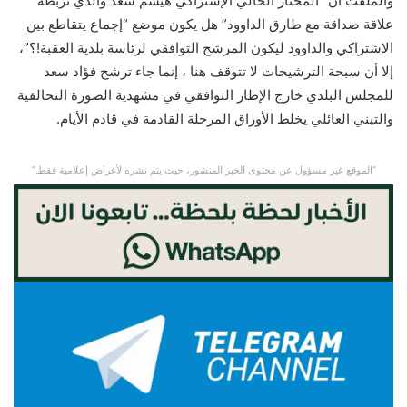
والملفت أن “المختار الحالي الإشتراكي هيسم سعد والذي تربطه
علاقة صداقة مع طارق الداوود” هل يكون موضع “إجماع يتقاطع بين
الاشتراكي والداوود ليكون المرشح التوافقي لرئاسة بلدية العقبة!؟”،
إلا أن سبحة الترشيحات لا تتوقف هنا ، إنما جاء ترشح فؤاد سعد
للمجلس البلدي خارج الإطار التوافقي في مشهدية الصورة التحالفية
والتبني العائلي يخلط الأوراق المرحلة القادمة في قادم الأيام.
“الموقع غير مسؤول عن محتوى الخبر المنشور، حيث يتم نشره لأغراض إعلامية فقط.”