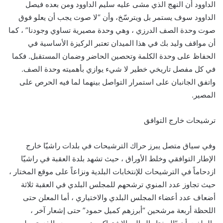
الداوود أن النهج الذي مشى عليه سليم الداوود ومن بعده فيصل
الداوود سوف يستمر بل ويترسّخ، وأن “لا صوت يجب أن يعلو فوق
صوت وحدة الصف الدرزي ، وهي وحدة مصيرية تساوي وجودنا” ، كما
أن مواقف وليد بك في هذا الميدان تعتبر الركيزة الأساسية في
الحفاظ على وحدة الكلمة وتحصين الحاضر وضمان المستقبل. فكما
في كل مفصل تاريخي خطير لا شيء يوازي بأهميته وحدة الصف.
واتفق الجانبان على استمرار التواصل بينهما لما فيه الحرص على
المصير.
ترشيحات خارج التوافق
وفي سياق متصل يبرز حراك الترشيحات في بلدات راشيّا خارج
الإطار التوافقي وخلط الأوراق ، حيث تشهد بلدة العقبة في راشيّا
ازدحاماً في الترشيحات للإنتخابات البلدية ونزاعاً على موقع المختار ،
حيث تجاوز عدد المنوي ترشحهم للمجلس البلدي في العقبة ثلاثة
أضعاف عدد أعضاء المجلس البلدي والاختياري ، أما المعلن حتى
اللحظة أربعة مرشحين “أبرزهم كميل حمود” حتى إشعار آخر ،