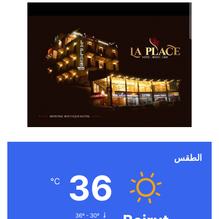
الطقس
36
℃
36º - 30º