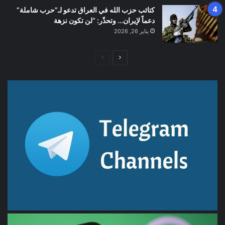
كتائب حزب الله في العراق تدعو لـ”حرب شاملة”
دعماً لإيران… وتحذّر: “لن تكون نزهة
يناير 26, 2026
الصفحة
الصفحة
التالية
السابقة