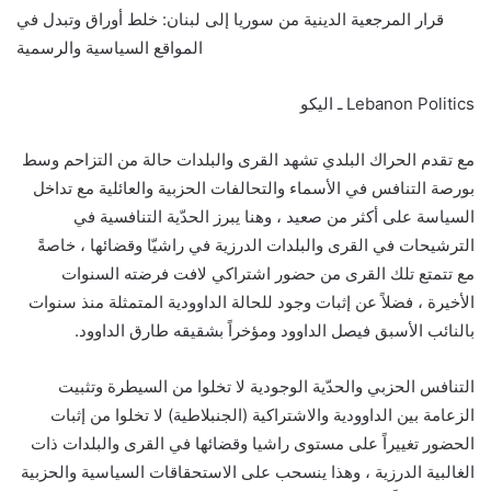
قرار المرجعية الدينية من سوريا إلى لبنان: خلط أوراق وتبدل في
المواقع السياسية والرسمية
Lebanon Politics ـ اليكو
مع تقدم الحراك البلدي تشهد القرى والبلدات حالة من التزاحم وسط
بورصة التنافس في الأسماء والتحالفات الحزبية والعائلية مع تداخل
السياسة على أكثر من صعيد ، وهنا يبرز الحدّية التنافسية في
الترشيحات في القرى والبلدات الدرزية في راشيّا وقضائها ، خاصةً
مع تتمتع تلك القرى من حضور اشتراكي لافت فرضته السنوات
الأخيرة ، فضلاً عن إثبات وجود للحالة الداوودية المتمثلة منذ سنوات
بالنائب الأسبق فيصل الداوود ومؤخراً بشقيقه طارق الداوود.
التنافس الحزبي والحدّية الوجودية لا تخلوا من السيطرة وتثبيت
الزعامة بين الداوودية والاشتراكية (الجنبلاطية) لا تخلوا من إثبات
الحضور تغييراً على مستوى راشيا وقضائها في القرى والبلدات ذات
الغالبية الدرزية ، وهذا ينسحب على الاستحقاقات السياسية والحزبية