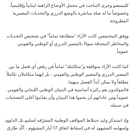
كليمنصو وجرى التباحث في مجمل الأوضاع الراهنة لبنانياً وإقليمياً،
وخصوصاً ما له صلة مباشرة بالوضع الدرزي والتحديات المصيرية
المطروحة.
ووفق المجتمعين كانت الآراء “متطابقة تماماً” في تشخيص التحديات
والمخاطر المحدقة سواءً بالمصير الدرزي أو الوطني والقومي
عموماً.
كما كانت الآراء متوافقة و”متكاملة” تماماً في رفض أي فصل ما بين
المصير الدرزي والمصير الوطني والقومي ، بل إنهما متكاملان تكاملاً
مطلقاً ولا يمكن أبداً الفصل بينهما.
فالموحّدون هم ركيزة أساسية في البنيان الوطني اللبناني والقومي
عموماً ومن عاداتهم أن يحموا هذا البنيان وأن يقدّموا أغلى التضحيات
في سبيله.
وإذ استذكر وليد جنبلاط المواقف الوطنية المشرّفه لسليم بك الداوود
وإسهامه المشهود له في إسقاط اتفاق 17 أيار المشؤوم ، أكّد طارق