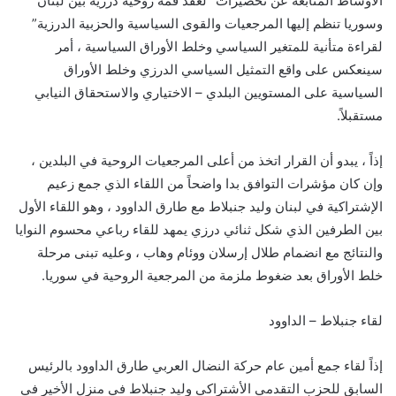
الأوساط المتابعة عن تحضيرات “لعقد قمة روحية درزية بين لبنان
وسوريا تنظم إليها المرجعيات والقوى السياسية والحزبية الدرزية”
لقراءة متأنية للمتغير السياسي وخلط الأوراق السياسية ، أمر
سينعكس على واقع التمثيل السياسي الدرزي وخلط الأوراق
السياسية على المستويين البلدي – الاختياري والاستحقاق النيابي
مستقبلاً.
إذاً ، يبدو أن القرار اتخذ من أعلى المرجعيات الروحية في البلدين ،
وإن كان مؤشرات التوافق بدا واضحاً من اللقاء الذي جمع زعيم
الإشتراكية في لبنان وليد جنبلاط مع طارق الداوود ، وهو اللقاء الأول
بين الطرفين الذي شكل ثنائي درزي يمهد للقاء رباعي محسوم النوايا
والنتائج مع انضمام طلال إرسلان ووئام وهاب ، وعليه تبنى مرحلة
خلط الأوراق بعد ضغوط ملزمة من المرجعية الروحية في سوريا.
لقاء جنبلاط – الداوود
إذاً لقاء جمع أمين عام حركة النضال العربي طارق الداوود بالرئيس
السابق للحزب التقدمي الأشتراكي وليد جنبلاط في منزل الأخير في