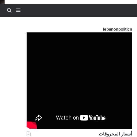
بحث
إضافة عم
lebanonpolitics
أسعار المحروقات