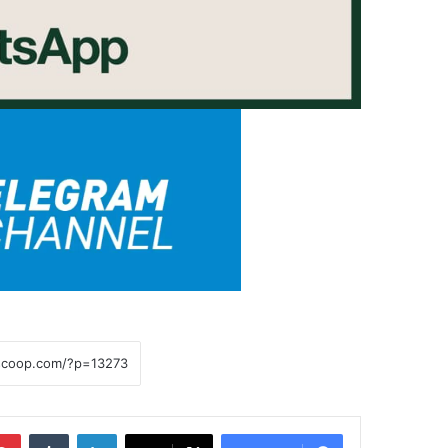
لينكدإن