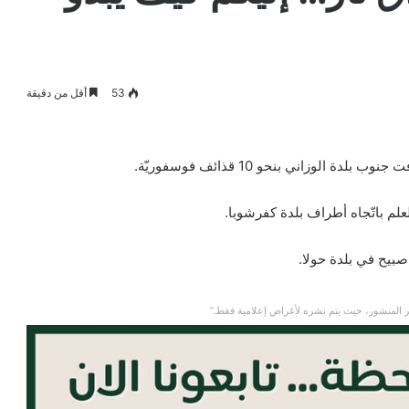
53
أقل من دقيقة
علم باتّجاه أطراف بلدة كفرشوبا.
صبيح في بلدة حولا.
 المنشور، حيث يتم نشره لأغراض إعلامية فقط.”