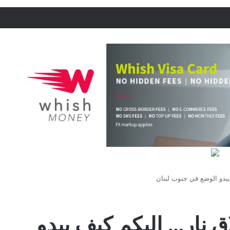
يبدو الوضع في جنوب لبنان
ق نار… إليكم كيف يبدو