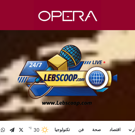
℃
X
تيلقرا
و
30
ر
اقتصاد
صحة
فن
تكنولوجيا