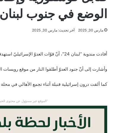
الوضع في جنوب لبنان
مارس 30, 2025
آخر تحديث: مارس 30, 2025
أفادت مندوبة “لبنان 24″، أنّ قوّات العدوّ الإسرائيليّ استهدفت جنوب بلدة الوزاني بنحو 10 قذائف فوسفوريّة.
وأشارت إلى أنّ جنود العدوّ أطلقوا النار من موقع رويسات ال
كما ألقت درون إسرائيلية قنبلة أثناء تجمع الأهالي في محلة 
“الموقع غير مسؤول عن محتوى الخبر