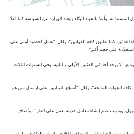
المستدامة، وأعدّ بالحياد البنّاء وإبعاد الوزارة عن السياسة كما أعدّ
ء العامّين كما تطبيق كافة القوانين”، وقال: “نعمل كخطوة أولى على
تجدّدة على حجم أكبر”.
الشغور في الوزارة هي 85 في المئة”، وتابع: “لا يوجد أحد في الفئتين الأولى والثانية، وفي السنوات الثلاث
افة الجهات المانحة”، وقال: “أشجّع اللبنانيين على إرسال سيرهم
فيول، وبسبب عدم إنشاء معامل حديثة تعمل على الغاز “، وأضاف:
وأشار صدي إلى أنّ “السبب الثالث للكلفة العالية للكهرباء هي الفوترة والجباية التي لا تتعدّى الـ60 في المئة والـ40 في المئة