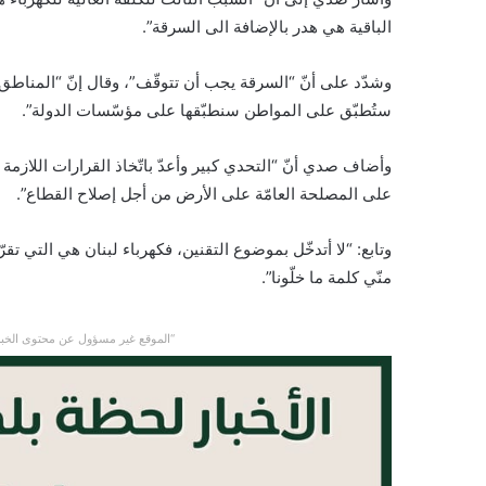
الباقية هي هدر بالإضافة الى السرقة”.
وشدّد على أنّ “السرقة يجب أن تتوقّف”، وقال إنّ “المناط
ستُطبّق على المواطن سنطبّقها على مؤسّسات الدولة”.
وأضاف صدي أنّ “التحدي كبير وأعدّ باتّخاذ القرارات اللازم
على المصلحة العامّة على الأرض من أجل إصلاح القطاع”.
وتابع: “لا أتدخّل بموضوع التقنين، فكهرباء لبنان هي التي ت
منّي كلمة ما خلّونا”.
“الموقع غير مسؤول عن محتوى الخبر