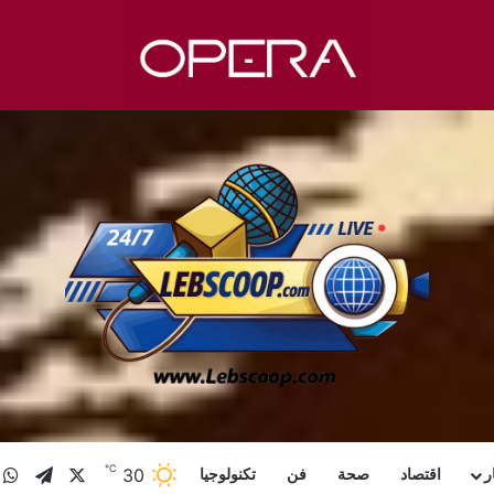
℃
X
تيلقرا
و
30
ر
اقتصاد
صحة
فن
تكنولوجيا