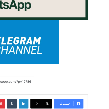
لينكدإن
فيسبوك
X