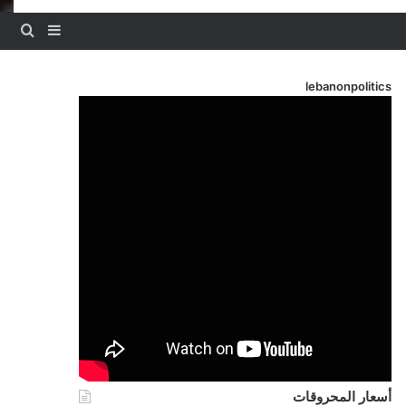
بحث
إضافة عم
lebanonpolitics
أسعار المحروقات