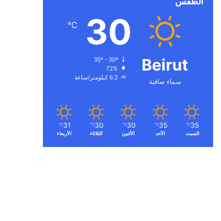
الطقس
30
℃
Beirut
35º - 30º
72%
6.2 كيلومتر/ساعة
سماء صافية
31
30
30
35
35
℃
℃
℃
℃
℃
السبت
الأحد
الأثنين
الثلاثاء
الأربعاء