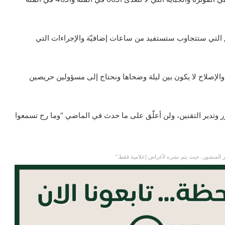
ق التي ستتجاوب ستستفيد من ساعات إضافيّة والإجراءات التي
ة والإصلاح لا يكون بين ليلة وضحاها ونحتاج إلى مسؤولين حريصين
قرّر وتدير التقنين، ولن أعلّق على ما حدث في الماضي “وما رح تسمعوا
 المنشور، حيث يتم نشره لأغراض إعلامية فقط.”