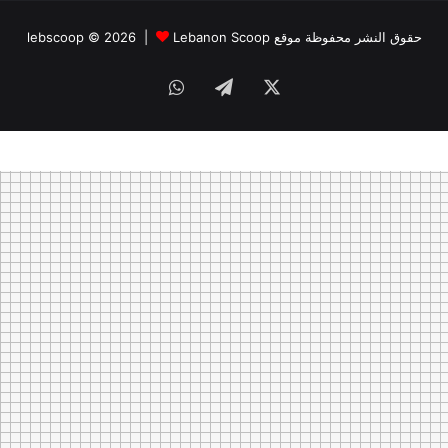
حقوق النشر محفوظة موقع lebscoop © 2026 |
Lebanon Scoop
X
تيلقرام
واتساب