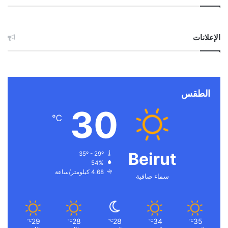
الإعلانات
الطقس
30
℃
Beirut
35º - 29º
54%
4.68 كيلومتر/ساعة
سماء صافية
29
28
28
34
35
℃
℃
℃
℃
℃