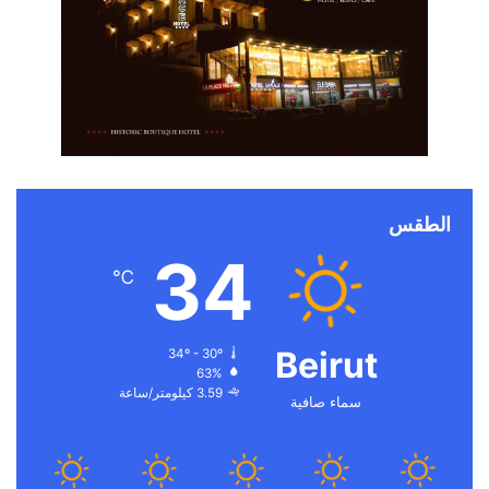
الطقس
34
℃
Beirut
34º - 30º
63%
3.59 كيلومتر/ساعة
سماء صافية