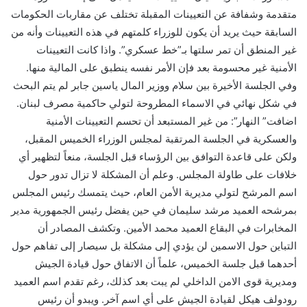
متقدمة وشفافة عن التعيينات المقبلة تختلف عن مقاربات الحكومات
السابقة حيث يريد أن يكون للوزراء كلمتهم في هذه التعيينات وأنه من
غير المنطق أن تمر سلتها بـ”خط عسكري”. واذا كانت التعيينات
الأمنية غير محسومة بعد فإن الأمر نفسه ينطبق على المالية منها.
وفي الجلسة الأخيرة بين سلام ووزير المال ياسين جابر لم يتم البحث
في شكل نهائي في الاسماء المطروحة لتولي حاكمية مصرف لبنان.
اضافت” النهار”: من غير المستبعد أن تحسم التعيينات الأمنية
والعسكرية في الجلسة المرتقبة لمجلس الوزراء الخميس المقبل،
ولكن على قاعدة التوافق بين الرؤساء قبل الجلسة، منعاً لتظهير أي
خلافات على طاولة المجلس. وعلم أن المشكلة لا تزال تدور حول
اسم المرشح لتولي مديرية الأمن العام، حيث يتمسك رئيس المجلس
بمرشحه العميد مرشد سليمان في حين يفضل رئيس الجمهورية مدير
المخابرات في البقاع العميد محمد الأمين. وتكشف المصادر أن
التباين حول الاسمين لن يؤدي إلى مشكلة بل سيصار إلى تفاهم حول
أحدهما قبل جلسة الخميس، علماً أن الاتفاق حول قيادة الجيش
ومديرية قوى الامن الداخلي لم يبت بعد كذلك، رغم تقدم اسم العميد
رودولف هيكل لقيادة الجيش على أي اسم آخر. ويبدو أن رئيس