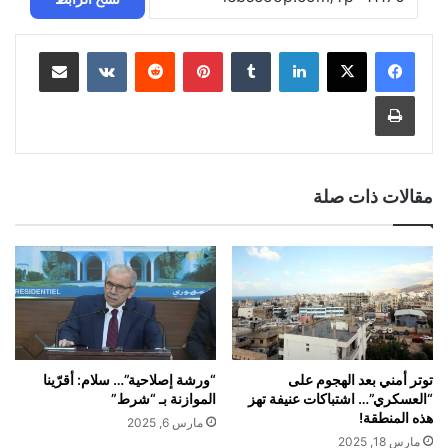
لينكدإن
بينتيريست
مشاركة عبر البريد
طباعة
مقالات ذات صلة
توتر أمني بعد الهجوم على
“ورشة إصلاحية”… سلام: أقرّينا
“العسكري”… اشتباكات عنيفة تهز
الموازنة بـ “شرط”
هذه المنطقة!
مارس 6, 2025
مارس 18, 2025