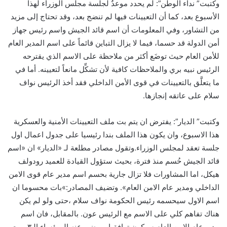
وكتبت” نداء الوطن”: لم يحدد موعدٌ لجلسة مجلس الوزراء لهذا
الأسبوع بعد، كما أن التعيينات فيها لم تنضج بعد، وقد تحتاج إلى مزيد
من التشاور، وفي المعلومات أن اسم قائد الجيش واسم رئيس جهاز
أمن الدولة قد حسما، فيما لا يزال التباين قائماً على اسم المدير العام
للأمن العام حيث توضَع أكثر من ملاحظة على الاسم الذي يقترحه
الرئيس نبيه بري والملاحظات كافية لأن تشكِّل مانعاً لتعيينه. أما في
ما يتعلَّق بالتعيينات في قوى الأمن الداخلي فقد أخذ الرئيس نواف
سلام على عاتقه إنجازها.
وكتبت” الديار”: يفترض ان يتم بت ملف التعيينات الأمنية والعسكرية
هذا الاسبوع، وان يكون هذا الملف بندا رئيسيا على جدول اعمال اول
جلسة تعقد لمجلس الوزراء.وتقول مصادر مطلعة لـ «الديار» ان «اسم
قائد الجيش حُسم منذ فترة، بحيث ستؤول القيادة للعميد رودولف
هيكل، اما المشاورات فلا تزال جارية بحسم اسم مدير عام قوى الامن
الداخلي ومدير عام الامن العام». وتضيف المصادر:»بات محسوما ان
اسم الاول سيحسمه رئيس الحكومة نواف سلام ،حتى ولو لم يكن
هناك تفاهم كلي على الاسم مع الرئيس عون. بالمقابل، فان اسم
مدير عام الامن العام سيكون توافقيا ويرضى عنه الـ رؤساء الـ٣ ، مع