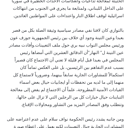
الحثيثة لمعالجة تداعيات وانعكاسات الاحداث الخطيرة في سوريا
على الداخل اللبناني، ولمتابعة ما يجري في الجنوب من انتهاكات
اسرائيلية لوقف اطلاق النار واعتداءات على المواطنين العائدين.
بالتوازي كان لافتا نفي مصادر سياسية وثيقة الصلة بكل من قصر
بعبدا وعين التينة وجود أي خلاف بين رئيس الجمهورية جوزف عون
ورئيس مجلس النواب نبيه بري حول ملف التعيينات.وأفادت مصادر
عين التينة ل” النهار”أن الدقائق العشرين التي أمضاها رئيس
المجلس في بعبدا قبل أيام قليلة لا تعني أن الاجتماع كان قصيراً
بسبب عدم التفاهم بين الرئيسين، بل على العكس تماماً كان
استكمالاً للمشاورات الجارية سابقاً بينهما، وضرورياً لاستماع كل
منهما إلى ما لديه من تحفظات أو ايجابيات حيال بعض اسماء
القيادات الأمنية المطروحة، علماً أن الاجتماع لم يفض إلى معالجة
التباينات حيال خيارات كل من الرجلين التي لا تزال على حالها،
وتتطلب وفق المصادر المزيد من التشاور ومحاولات الإقناع.
ومن جانبه يشدد رئيس الحكومة نواف سلام على عدم اعتراضه على
المشاورات الجارية حيال التعيينات لكنه يعمل على إعطاء صورة