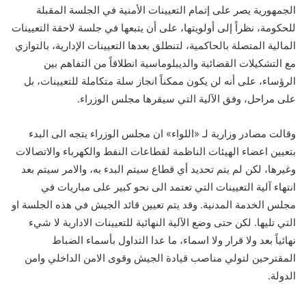
الجمهورية يصر على إتمام التعيينات الأمنية في الجلسة المقبلة
للحكومة، نظراً إلى أولويتها، على أن يتبعها في جلسة لاحقة التعيينات
المالية المتصلة بالحاكمية، لتنطلق بعدها التعيينات الإدارية، بالتوازي
مع التشكيلات القضائية والديبلوماسية انطلاقاً من التفاهم بين
الرؤساء، على أنه لن يكون ممكناً انجاز سلة متكاملة للتعيينات، بل
على مراحل، وفق الآلية التي سيقرها مجلس الوزراء.
وقالت مصادر وزارية لـ «اللواء» ان مجلس الوزراء يتجه الى البدء
بتعيين اعضاء الهيئات الناظمة لقطاعات النفط والكهرباء والاتصالات
وغيرها، لكن لم يتم تحديد أي قطاع سيتم البدء به، والامر سيتم بعد
انتهاء آلية التعيينات التي تعتمد الى نحو كبير على مباريات في
مجلس الخدمة المدنية. وقد يتم تعيين قائد الجيش في هذه الجلسة او
التي تليها. لكن حتى وضع الآلية النهائية للتعيينات الادارية لا شيء
نهائياً بعد ولا قرار ولا اسماء، ما عدا التداول بأسماء الضباط
المقترحين لتولي مناصب قيادة الجيش وقوى الامن الداخلي وامن
الدولة.