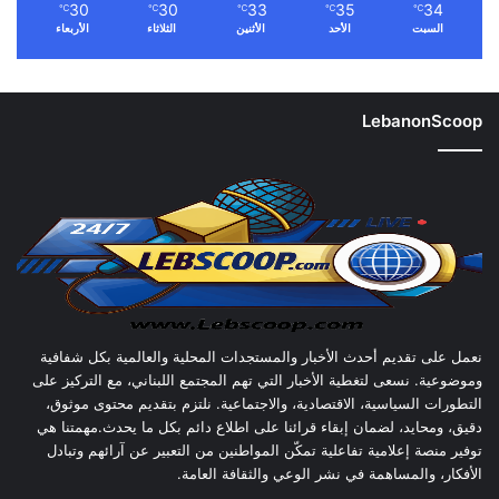
30
30
33
35
34
℃
℃
℃
℃
℃
السبت
الأحد
الأثنين
الثلاثاء
الأربعاء
LebanonScoop
نعمل على تقديم أحدث الأخبار والمستجدات المحلية والعالمية بكل شفافية
وموضوعية. نسعى لتغطية الأخبار التي تهم المجتمع اللبناني، مع التركيز على
التطورات السياسية، الاقتصادية، والاجتماعية. نلتزم بتقديم محتوى موثوق،
دقيق، ومحايد، لضمان إبقاء قرائنا على اطلاع دائم بكل ما يحدث.مهمتنا هي
توفير منصة إعلامية تفاعلية تمكّن المواطنين من التعبير عن آرائهم وتبادل
الأفكار، والمساهمة في نشر الوعي والثقافة العامة.